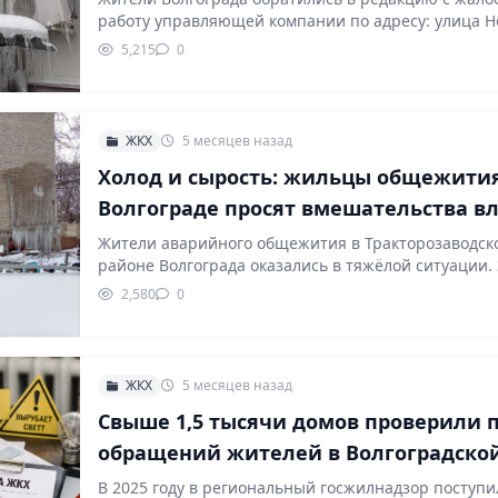
работу управляющей компании по адресу: улица Н
5,215
0
ЖКХ
5 месяцев назад
Холод и сырость: жильцы общежития
Волгограде просят вмешательства в
Жители аварийного общежития в Тракторозаводск
районе Волгограда оказались в тяжёлой ситуации.
по словам людей,…
2,580
0
ЖКХ
5 месяцев назад
Свыше 1,5 тысячи домов проверили 
обращений жителей в Волгоградско
области
В 2025 году в региональный госжилнадзор поступи