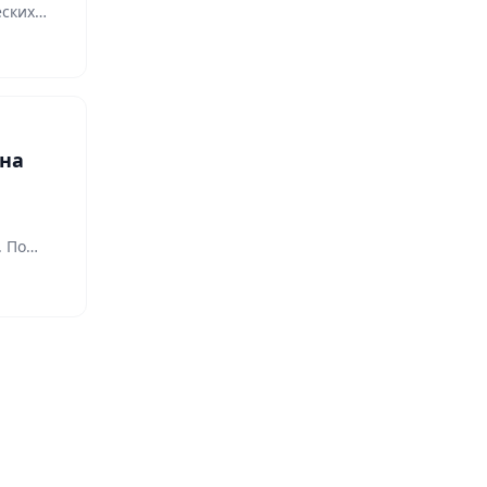
еских…
 на
. По