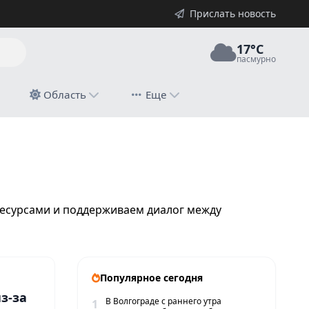
Прислать новость
17°C
пасмурно
й
Область
Еще
ресурсами и поддерживаем диалог между
Популярное сегодня
з-за
В Волгограде с раннего утра
1