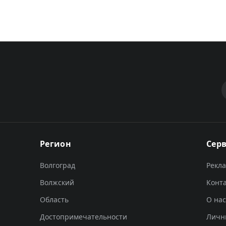
Регион
Сер
Волгоград
Рекл
Волжский
Конт
Область
О нас
Достопримечательности
Личн