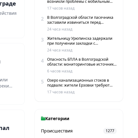
возникли проблемы с мобильным
граде
интернетом и сервисами такси
17 часов назад
ействия
В Волгоградской области пасечника
2
заставили извиниться перед
жителями хутора
24 часа назад
Жительницу Урюпинска задержали
3
при получении закладки с
мефедроном в Волгограде
24 часа назад
Опасность БПЛА в Волгоградской
4
и
области: мониторинговые источники
сообщают о пролетах беспилотников
6 часов назад
шили
Озеро канализационных стоков в
5
подвале: жители Ерзовки требуют
реки
срочных мер
17 часов назад
Категории
пал
Происшествия
1277