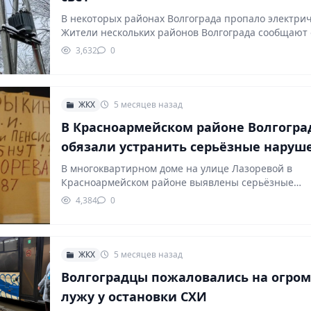
В некоторых районах Волгограда пропало электри
Жители нескольких районов Волгограда сообщают 
перебоях с электроснабжением.…
3,632
0
ЖКХ
5 месяцев назад
В Красноармейском районе Волгогра
обязали устранить серьёзные наруш
доме на Лазоревой
В многоквартирном доме на улице Лазоревой в
Красноармейском районе выявлены серьёзные
нарушения. По словам жильцов,…
4,384
0
ЖКХ
5 месяцев назад
Волгоградцы пожаловались на огро
лужу у остановки СХИ