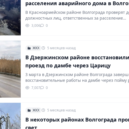
расселения аварийного дома в Волго
В Красноармейском районе Волгограда проверят д
должностных лиц, ответственных за расселение
двухэтажного дома №31 по…
3,006
0
ЖКХ
5 месяцев назад
В Дзержинском районе восстановил
проезд по дамбе через Царицу
3 марта в Дзержинском районе Волгограда завер
восстановительные работы на дамбе через пойму 
Царицы.…
7,007
0
ЖКХ
5 месяцев назад
В некоторых районах Волгограда про
свет