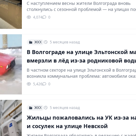
С наступлением весны жители Волгограда вновь
столкнулись с сезонной проблемой — на улицах п
крупные…
4,074
0
ЖКХ
5 месяцев назад
В Волгограде на улице Эльтонской 
вмерзли в лёд из-за родниковой вод
В частном секторе на улице Эльтонской в Волгогра
возникла коммунальная проблема: автомобили ока
скованы льдом,…
5,426
0
ЖКХ
5 месяцев назад
Жильцы пожаловались на УК из-за н
и сосулек на улице Невской
Жители Волгограда обратились в редакцию с жало