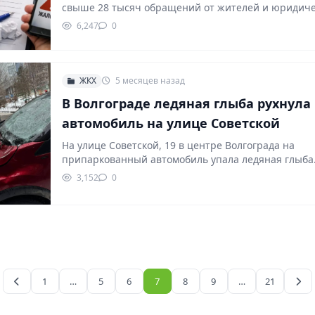
свыше 28 тысяч обращений от жителей и юридич
6,247
0
ЖКХ
5 месяцев назад
В Волгограде ледяная глыба рухнула
автомобиль на улице Советской
На улице Советской, 19 в центре Волгограда на
припаркованный автомобиль упала ледяная глыба
предварительной…
3,152
0
1
…
5
6
7
8
9
…
21