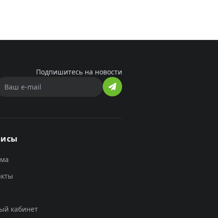
Подпишитесь на новости
висы
ама
акты
ый кабинет