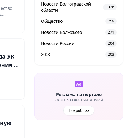
Новости Волгоградской
1026
чество
области
о
Общество
759
Новости Волжского
271
Новости России
204
ЖКХ
203
да УК
ения в
Реклама на портале
Охват 500 000+ читателей
Подробнее
мную