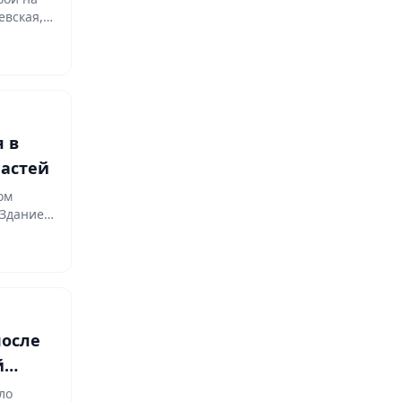
евская,…
 в
ластей
ом
 Здание,
после
й
ло