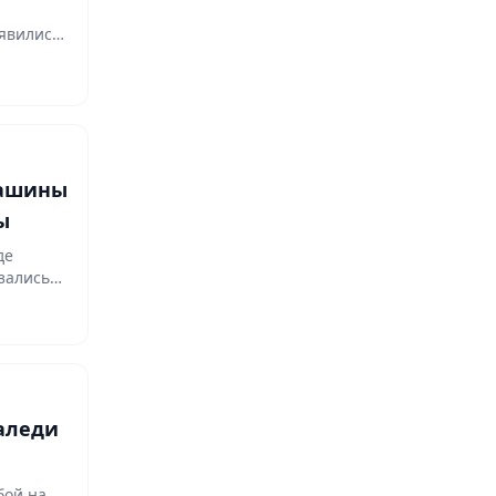
оявились
машины
ы
де
зались
аледи
бой на