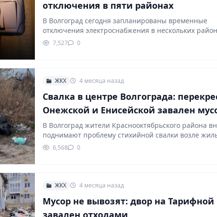
отключения в пяти районах
В Волгоград сегодня запланированы временные
отключения электроснабжения в нескольких райо
города. Ограничения связаны с проведением…
7,527
0
ЖКХ
4 месяца назад
Свалка в центре Волгограда: перекре
Онежской и Енисейской завален мус
В Волгоград жители Краснооктябрьского района в
поднимают проблему стихийной свалки возле жил
домов. Речь идет…
6,568
0
ЖКХ
4 месяца назад
Мусор не вывозят: двор на Тарифной
завален отходами