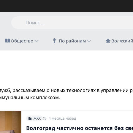
Общество
По районам
Волжски
жб, рассказываем о новых технологиях в управлении 
ммунальным комплексом.
ЖКХ
4 месяца назад
Волгоград частично останется без св