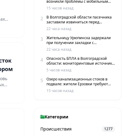
возникли проблемы с мобильным
интернетом и сервисами такси
15 часов назад
В Волгоградской области пасечника
2
нах
заставили извиниться перед
жителями хутора
22 часа назад
Жительницу Урюпинска задержали
3
при получении закладки с
мефедроном в Волгограде
22 часа назад
Опасность БПЛА в Волгоградской
4
сток
области: мониторинговые источники
ором
сообщают о пролетах беспилотников
5 часов назад
новь
Озеро канализационных стоков в
5
подвале: жители Ерзовки требуют
ых
срочных мер
15 часов назад
Категории
Происшествия
1277