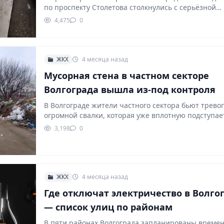
по проспекту Столетова столкнулись с серьёзной
коммунальной проблемой.…
4,475
0
ЖКХ
4 месяца назад
Мусорная стена в частном секторе
Волгограда вышла из-под контроля
В Волгограде жители частного сектора бьют тревог
огромной свалки, которая уже вплотную подступае
3,198
0
ЖКХ
4 месяца назад
Где отключат электричество в Волго
— список улиц по районам
В пяти районах Волгограда запланированы време