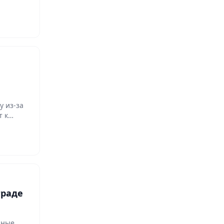
у из-за
т к…
граде
нные