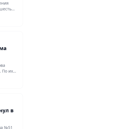
ения
 шесть
ома
ова
. По их…
нул в
ма №51