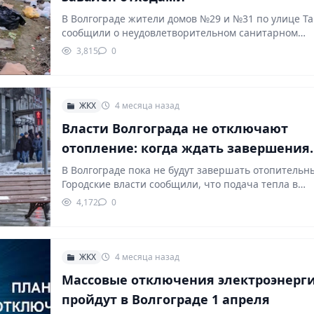
В Волгограде жители домов №29 и №31 по улице Т
сообщили о неудовлетворительном санитарном
состоянии…
3,815
0
ЖКХ
4 месяца назад
Власти Волгограда не отключают
отопление: когда ждать завершения
сезона
В Волгограде пока не будут завершать отопительн
Городские власти сообщили, что подача тепла в…
4,172
0
ЖКХ
4 месяца назад
Массовые отключения электроэнерг
пройдут в Волгограде 1 апреля