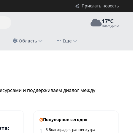
Прислать новость
17°C
пасмурно
й
Область
Еще
ресурсами и поддерживаем диалог между
Популярное сегодня
ета:
В Волгограде с раннего утра
1