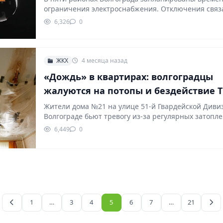
ограничения электроснабжения. Отключения связ
проведением плановых работ на…
6,326
0
ЖКХ
4 месяца назад
«Дождь» в квартирах: волгоградцы
жалуются на потопы и бездействие 
Жители дома №21 на улице 51-й Гвардейской Диви
Волгограде бьют тревогу из-за регулярных затопл
6,449
0
1
…
3
4
5
6
7
…
21