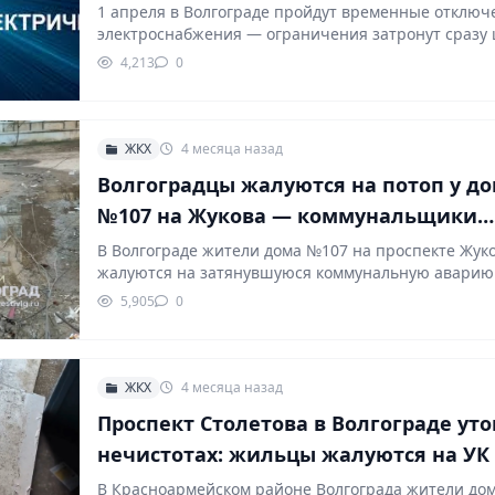
1 апреля в Волгограде пройдут временные отключ
электроснабжения — ограничения затронут сразу
районов города.…
4,213
0
ЖКХ
4 месяца назад
Волгоградцы жалуются на потоп у д
№107 на Жукова — коммунальщики
бездействуют
В Волгограде жители дома №107 на проспекте Жук
жалуются на затянувшуюся коммунальную аварию
5,905
0
ЖКХ
4 месяца назад
Проспект Столетова в Волгограде уто
нечистотах: жильцы жалуются на УК
В Красноармейском районе Волгограда жители до