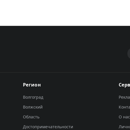
Регион
Сер
Волгоград
Рекл
Волжский
Конт
Область
О нас
Достопримечательности
Личн