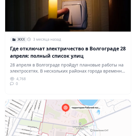
ЖКХ
3 месяца назад
Где отключат электричество в Волгограде 28
апреля: полный список улиц
28 апреля в Волгограде пройдут плановые работы на
электросетях. В нескольких районах города временно
отключат…
4,768
0