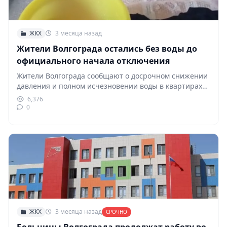
ЖКХ
3 месяца назад
Жители Волгограда остались без воды до
официального начала отключения
Жители Волгограда сообщают о досрочном снижении
давления и полном исчезновении воды в квартирах
до наступления…
6,376
0
ЖКХ
3 месяца назад
СРОЧНО