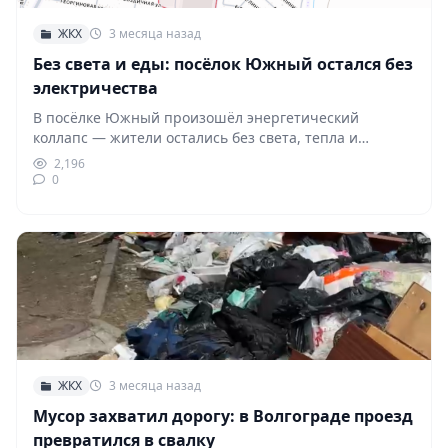
ЖКХ
3 месяца назад
Без света и еды: посёлок Южный остался без
электричества
В посёлке Южный произошёл энергетический
коллапс — жители остались без света, тепла и
возможности приготовить…
2,196
0
ЖКХ
3 месяца назад
Мусор захватил дорогу: в Волгограде проезд
превратился в свалку