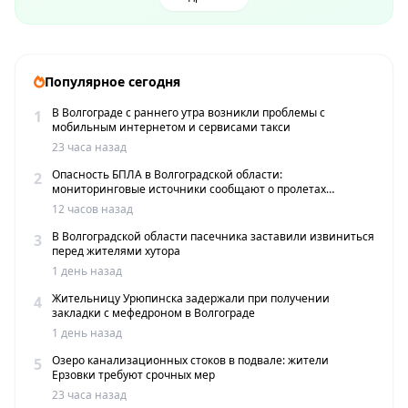
Популярное сегодня
В Волгограде с раннего утра возникли проблемы с
1
мобильным интернетом и сервисами такси
23 часа назад
Опасность БПЛА в Волгоградской области:
2
мониторинговые источники сообщают о пролетах
беспилотников
12 часов назад
В Волгоградской области пасечника заставили извиниться
3
перед жителями хутора
1 день назад
Жительницу Урюпинска задержали при получении
4
закладки с мефедроном в Волгограде
1 день назад
Озеро канализационных стоков в подвале: жители
5
Ерзовки требуют срочных мер
23 часа назад