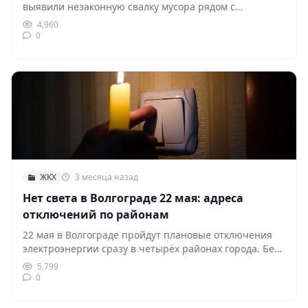
выявили незаконную свалку мусора рядом с
железнодорожной больницей. О загрязнении…
4,960
0
ЖКХ
3 месяца назад
Нет света в Волгограде 22 мая: адреса
отключений по районам
22 мая в Волгограде пройдут плановые отключения
электроэнергии сразу в четырёх районах города. Без
света…
5,799
0