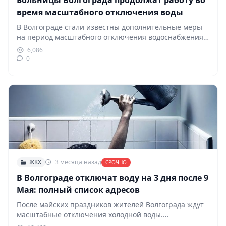
Больницы Волгограда продолжат работу во
время масштабного отключения воды
В Волгограде стали известны дополнительные меры
на период масштабного отключения водоснабжения,
которое затронет несколько районов…
6,086
0
ЖКХ
3 месяца назад
СРОЧНО
В Волгограде отключат воду на 3 дня после 9
Мая: полный список адресов
После майских праздников жителей Волгограда ждут
масштабные отключения холодной воды.
Ограничения затронут сразу три района…