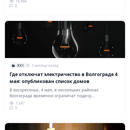
18,468
0
ЖКХ
3 месяца назад
Где отключат электричество в Волгограде 4
мая: опубликован список домов
В воскресенье, 4 мая, в нескольких районах
Волгограда временно ограничат подачу
электроэнергии. Отключения связаны с…
7,687
0