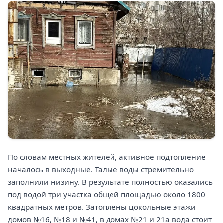
По словам местных жителей, активное подтопление
началось в выходные. Талые воды стремительно
заполнили низину. В результате полностью оказались
под водой три участка общей площадью около 1800
квадратных метров. Затоплены цокольные этажи
домов №16, №18 и №41, в домах №21 и 21а вода стоит