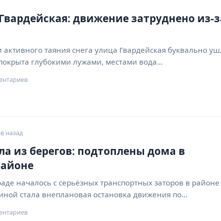
 Гвардейская: движение затруднено из-з
 активного таяния снега улица Гвардейская буквально уш
 покрыта глубокими лужами, местами вода…
ентариев
в назад
а из берегов: подтоплены дома в
районе
раде началось с серьёзных транспортных заторов в районе
чиной стала внеплановая остановка движения по…
ентариев