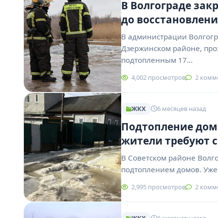
В Волгограде зак
до восстановлени
В администрации Волгогр
Дзержинском районе, про
подтопленным 17…
4,002 просмотров
2 комм
ЖКХ
6 месяцев назад
Подтопление домо
жители требуют 
В Советском районе Волг
подтоплением домов. Уже
2,995 просмотров
2 комм