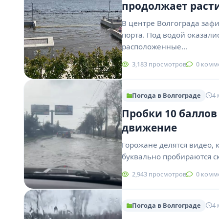
продолжает раст
В центре Волгограда заф
порта. Под водой оказали
расположенные…
3,183 просмотров
0 комм
Погода в Волгограде
4 
Пробки 10 баллов
движение
Горожане делятся видео,
буквально пробираются с
2,943 просмотров
0 комм
Погода в Волгограде
4 