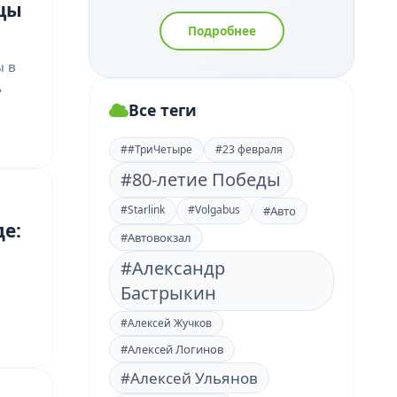
ицы
Подробнее
ы в
ь
Все теги
##ТриЧетыре
#23 февраля
#80-летие Победы
#Starlink
#Volgabus
#Авто
е:
#Автовокзал
#Александр
Бастрыкин
#Алексей Жучков
#Алексей Логинов
#Алексей Ульянов