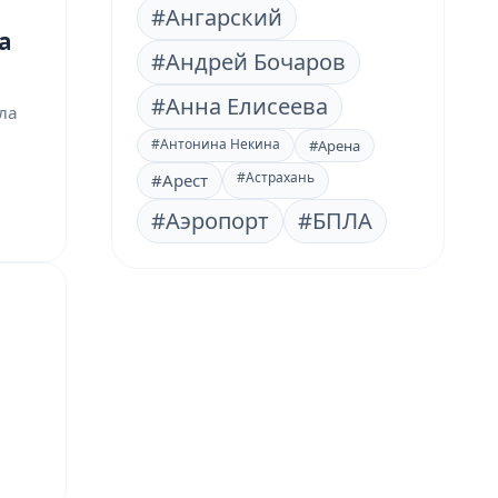
#Ангарский
а
#Андрей Бочаров
#Анна Елисеева
ла
#Антонина Некина
#Арена
#Астрахань
#Арест
#Аэропорт
#БПЛА