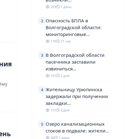
203
1 день
Опасность БПЛА в
2
Волгоградской области:
мониторинговые…
175
21 час
В Волгоградской области
3
пасечника заставили
ения
извиниться…
161
2 дня
йму
Жительницу Урюпинска
4
задержали при получении
закладки…
151
2 дня
Озеро канализационных
5
стоков в подвале: жители…
ень
96
1 день