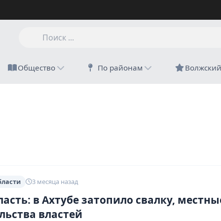
Общество
По районам
Волжски
бласти
3 месяца назад
ласть: в Ахтубе затопило свалку, местны
льства властей