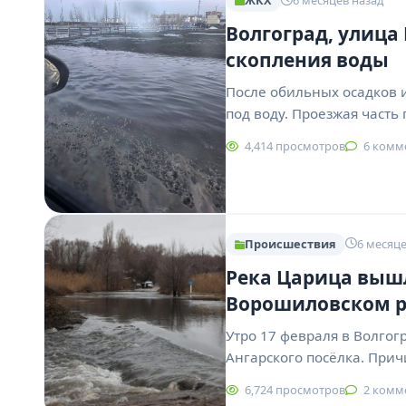
ЖКХ
6 месяцев назад
Волгоград, улица
скопления воды
После обильных осадков и
под воду. Проезжая часть
4,414 просмотров
6 комм
Происшествия
6 месяце
Река Царица вышл
Ворошиловском 
Утро 17 февраля в Волгог
Ангарского посёлка. При
6,724 просмотров
2 комм