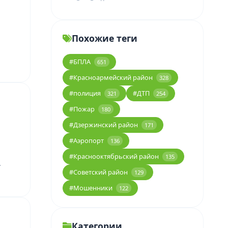
Похожие теги
#БПЛА
651
#Красноармейский район
328
#полиция
#ДТП
321
254
#Пожар
180
#Дзержинский район
171
#Аэропорт
136
#Краснооктябрьский район
135
…
#Советский район
129
#Мошенники
122
Категории