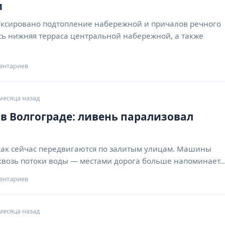
и
иксировано подтопление набережной и причалов речного
сь нижняя терраса центральной набережной, а также
ентариев
месяца назад
 в Волгограде: ливень парализовал
 как сейчас передвигаются по залитым улицам. Машины
квозь потоки воды — местами дорога больше напоминает
ентариев
месяца назад