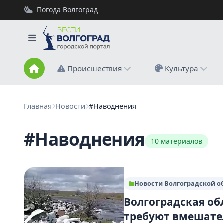
Погода Волгоград
Происшествия
Культура
Главная
Новости
#Наводнения
#Наводнения
10 материалов
Новости Волгоградской о
Волгоградская об
требуют вмешате