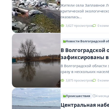
Жители села Заплавное Л
критической экологическо
оказалась…
3,627 просмотров
0 комм
Новости Волгоградской о
В Волгоградской 
зафиксированы в
В Волгоградской области
сразу в нескольких насел
3,875 просмотров
0 комм
Происшествия
4 месяца
Центральная набе