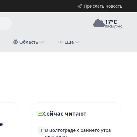
Прислать новость
17°C
пасмурно
й
Область
Еще
Сейчас читают
е
В Волгограде с раннего утра
1
возникли…