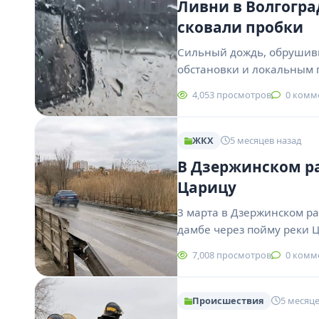
Ливни в Волгогра
сковали пробки
Сильный дождь, обрушивш
обстановки и локальным 
4,053 просмотров
0 комм
ЖКХ
5 месяцев назад
В Дзержинском ра
Царицу
3 марта в Дзержинском р
дамбе через пойму реки 
7,008 просмотров
0 комм
Происшествия
5 месяце