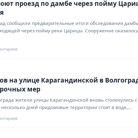
роют проезд по дамбе через пойму Цар
я
ад сообщили предварительные итоги обследования дамб
ходящей через пойму реки Царицы. Сооружение оказалос
ентариев
в на улице Карагандинской в Волгоград
срочных мер
ограда жители улицы Карагандинской вновь столкнулись с
 несколько дней придомовые территории стоят в воде,…
ентариев