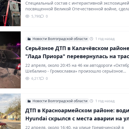
Специальный состав с интерактивной экспозицией
посвященной Великой Отечественной войне, сдел
остановки в 13 населенных пунктах…
5,790
0
Новости Волгоградской области
1 год назад
Серьёзное ДТП в Калачёвском районе
"Лада Приора" перевернулась на тра
22 апреля, около 20:45 на 46 км автодороги «Октяб
Шебалино - Громославка» произошло серьёзное…
6,217
0
Новости Волгоградской области
1 год назад
ДТП в Красноармейском районе: вод
Hyundai скрылся с места аварии на у
Гремячинской
22 апреля, около 16:40, на улице Гремячинской в