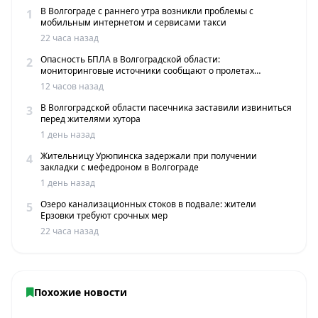
В Волгограде с раннего утра возникли проблемы с
1
мобильным интернетом и сервисами такси
22 часа назад
Опасность БПЛА в Волгоградской области:
2
мониторинговые источники сообщают о пролетах
беспилотников
12 часов назад
В Волгоградской области пасечника заставили извиниться
3
перед жителями хутора
1 день назад
Жительницу Урюпинска задержали при получении
4
закладки с мефедроном в Волгограде
1 день назад
Озеро канализационных стоков в подвале: жители
5
Ерзовки требуют срочных мер
22 часа назад
Похожие новости