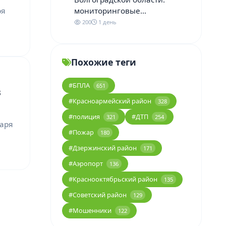
ря
мониторинговые…
200
1 день
Похожие теги
#БПЛА
651
в
#Красноармейский район
328
#полиция
#ДТП
321
254
варя
#Пожар
180
#Дзержинский район
171
#Аэропорт
136
#Краснооктябрьский район
135
#Советский район
129
#Мошенники
122