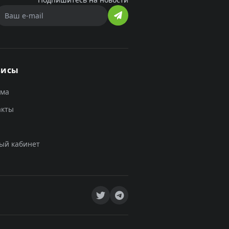
висы
ама
акты
ый кабинет