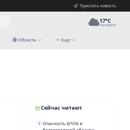
Прислать новость
17°C
пасмурно
й
Область
Еще
Сейчас читают
Опасность БПЛА в
1
Волгоградской области: