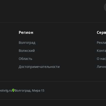
Регион
Сер
Волгоград
Рекл
Волжский
Конт
Область
О нас
Достопримечательности
Личн
stivlg.ru
Волгоград, Мира 15