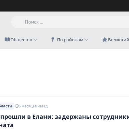
Общество
По районам
Волжски
бласти
5 месяцев назад
 прошли в Елани: задержаны сотрудник
ната