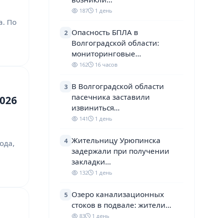
187
1 день
а. По
Опасность БПЛА в
2
Волгоградской области:
мониторинговые…
162
16 часов
В Волгоградской области
3
пасечника заставили
026
извиниться…
141
1 день
Жительницу Урюпинска
4
ода,
задержали при получении
закладки…
132
1 день
Озеро канализационных
5
стоков в подвале: жители…
83
1 день