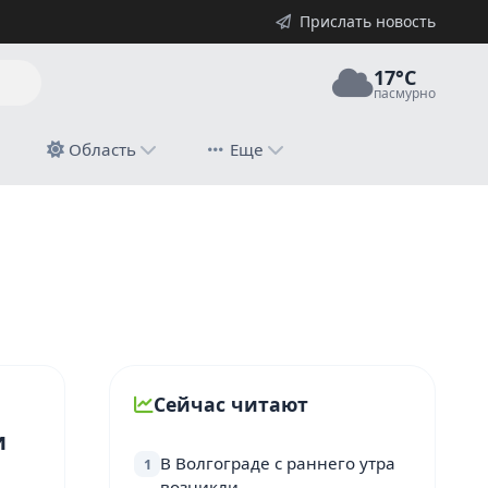
Прислать новость
17°C
пасмурно
й
Область
Еще
Сейчас читают
и
В Волгограде с раннего утра
1
возникли…