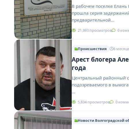
В рабочем поселке Елань 
прошла серия задержаний
предварительной…
21,993 просмотров
0 ком
Происшествия
6 месяце
Арест блогера Ал
года
Центральный районный су
подозреваемого в вымогат
…
5,834 просмотров
0 комм
Новости Волгоградской о