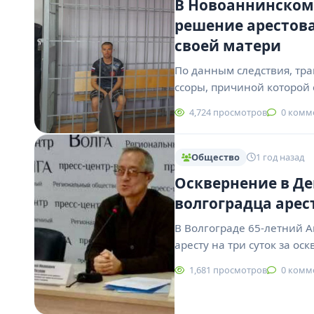
В Новоаннинском 
решение арестова
своей матери
По данным следствия, тра
ссоры, причиной которой 
4,724 просмотров
0 комм
Общество
1 год назад
Осквернение в Де
волгоградца арес
В Волгограде 65-летний 
аресту на три суток за о
1,681 просмотров
0 комм