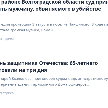
районе Волгоградской области суд при
ть мужчину, обвиняемого в убийстве
гедия произошла 3 августа в поселке Панфилово. В ходе п
стала громкая музыка, Роман…
ентариев
нь защитника Отечества: 65-летнего
товали на три дня
Андрей Козлов был приговорен судом к административному
сквернение здания гарнизонного Дома офицеров.…
ентариев