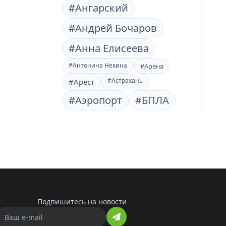
#Ангарский
#Андрей Бочаров
#Анна Елисеева
#Антонина Некина
#Арена
#Астрахань
#Арест
#Аэропорт
#БПЛА
Подпишитесь на новости