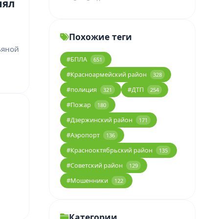
нял
Похожие теги
ьяной
#БПЛА
651
#Красноармейский район
328
#полиция
#ДТП
321
254
#Пожар
180
#Дзержинский район
171
#Аэропорт
136
#Краснооктябрьский район
135
#Советский район
129
#Мошенники
122
Категории