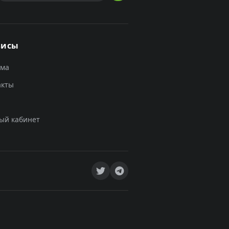
висы
ама
акты
ый кабинет