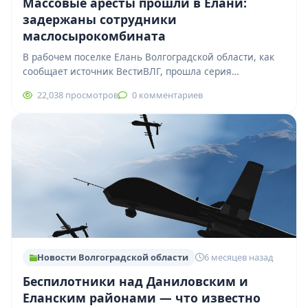
Массовые аресты прошли в Елани:
задержаны сотрудники
маслосырокомбината
В рабочем поселке Елань Волгоградской области, как
сообщает источник ВестиВЛГ, прошла серия
задержаний, связанных с деятельностью местного
22,038 просмотров
0 комментариев
маслосыркомбината. По предварительной…
Новости Волгоградской области
6 месяцев назад
Беспилотники над Даниловским и
Еланским районами — что известно