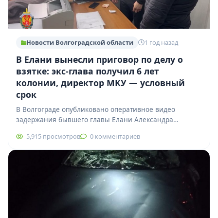
Новости Волгоградской области
1 год назад
В Елани вынесли приговор по делу о
взятке: экс-глава получил 6 лет
колонии, директор МКУ — условный
срок
В Волгограде опубликовано оперативное видео
задержания бывшего главы Елани Александра
Гугучкина и директора МКУ «Благоустройство»
5,915 просмотров
0 комментариев
Вячеслава Маскаева. Оба чиновника стали…