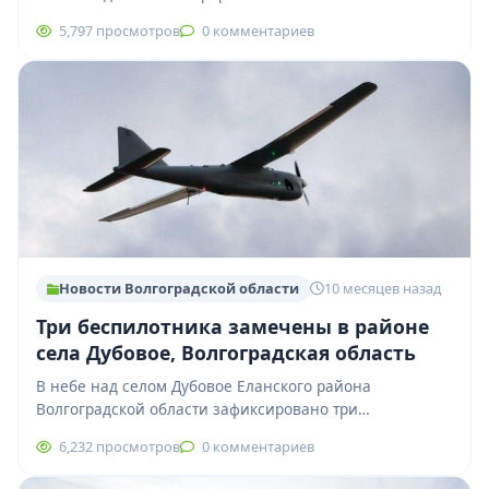
водоснабжения. Отключение произошло вечером 22
5,797 просмотров
0 комментариев
января из-за выхода…
Новости Волгоградской области
10 месяцев назад
Три беспилотника замечены в районе
села Дубовое, Волгоградская область
В небе над селом Дубовое Еланского района
Волгоградской области зафиксировано три
беспилотных летательных аппарата. По данным
6,232 просмотров
0 комментариев
местных источников, дроны движутся…