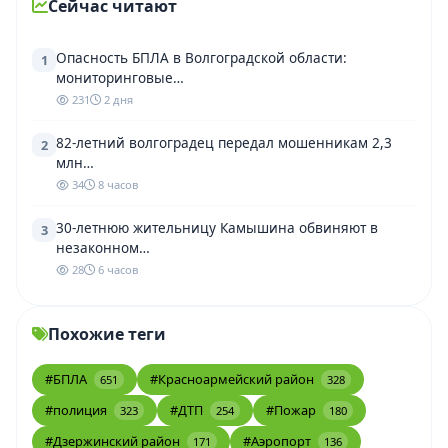
Сейчас читают
Опасность БПЛА в Волгоградской области:
1
мониторинговые…
231
2 дня
82-летний волгоградец передал мошенникам 2,3
2
млн…
34
8 часов
30-летнюю жительницу Камышина обвиняют в
3
незаконном…
28
6 часов
Похожие теги
#БПЛА
#Красноармейский район
651
328
#полиция
#ДТП
#Пожар
323
254
180
#Дзержинский район
#Аэропорт
171
136