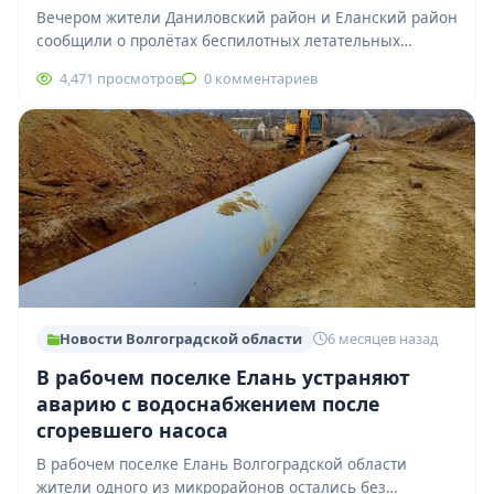
Вечером жители Даниловский район и Еланский район
сообщили о пролётах беспилотных летательных
аппаратов. По предварительной информации, объекты
4,471 просмотров
0 комментариев
фиксировались в воздушном…
Новости Волгоградской области
6 месяцев назад
В рабочем поселке Елань устраняют
аварию с водоснабжением после
сгоревшего насоса
В рабочем поселке Елань Волгоградской области
жители одного из микрорайонов остались без