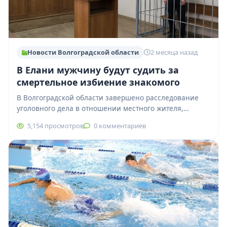
Новости Волгоградской области
2 месяца назад
В Елани мужчину будут судить за
смертельное избиение знакомого
В Волгоградской области завершено расследование
уголовного дела в отношении местного жителя,
обвиняемого в причинении тяжкого вреда здоровью,
5,154 просмотров
0 комментариев
повлекшего смерть человека.…