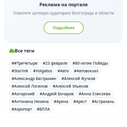
Реклама на портале
Охватите целевую аудиторию Волгограда и области
Подробнее
Все теги
##ТриЧетыре
#23 февраля
#80-летие Победы
#Starlink
#Volgabus
#Авто
#Автовокзал
#Александр Бастрыкин
#Алексей Жучков
#Алексей Логинов
#Алексей Ульянов
#Ангарский
#Андрей Бочаров
#Анна Елисеева
#Антонина Некина
#Арена
#Арест
#Астрахань
#Аэропорт
#БПЛА