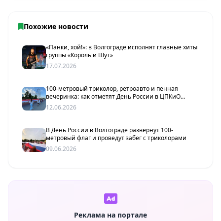
Похожие новости
«Панки, хой!»: в Волгограде исполнят главные хиты
группы «Король и Шут»
17.07.2026
100-метровый триколор, ретроавто и пенная
вечеринка: как отметят День России в ЦПКиО
Волгограда
12.06.2026
В День России в Волгограде развернут 100-
метровый флаг и проведут забег с триколорами
09.06.2026
Реклама на портале