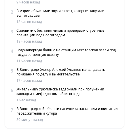
9 часов назад
В мэрии объяснили звуки сирен, которые напугали
2
волгоградцев
13 часов назад
Силовики с беспилотниками проверили огуречные
3
плантации под Волгоградом
19 часов назад
Водонапорную башню на станции Бекетовская взяли под
4
государственную охрану
11 часов назад
В Волгограде блогер Алексей Ульянов начал давать
5
показания по делу о вымогательстве
17 часов назад
Жительницу Урюпинска задержали при получении
6
закладки с мефедроном в Волгограде
1 час назад
В Волгоградской области пасечника заставили извиниться
7
перед жителями хутора
59 минут назад