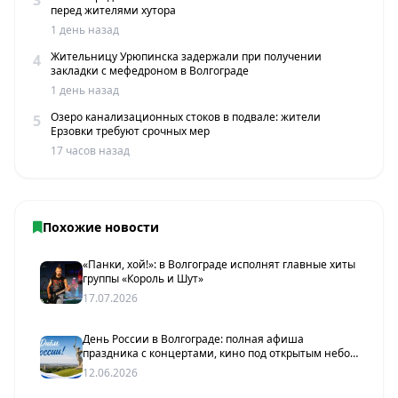
перед жителями хутора
1 день назад
Жительницу Урюпинска задержали при получении
4
закладки с мефедроном в Волгограде
1 день назад
Озеро канализационных стоков в подвале: жители
5
Ерзовки требуют срочных мер
17 часов назад
Похожие новости
«Панки, хой!»: в Волгограде исполнят главные хиты
группы «Король и Шут»
17.07.2026
День России в Волгограде: полная афиша
праздника с концертами, кино под открытым небом
и 100-метровым флагом
12.06.2026