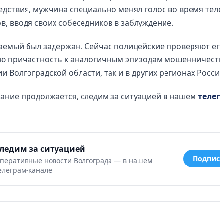
едствия, мужчина специально менял голос во время те
в, вводя своих собеседников в заблуждение.
аемый был задержан. Сейчас полицейские проверяют е
ю причастность к аналогичным эпизодам мошенничеств
и Волгоградской области, так и в других регионах Росси
ание продолжается, следим за ситуацией в нашем
теле
ледим за ситуацией
Подпис
перативные новости Волгограда — в нашем
елеграм-канале