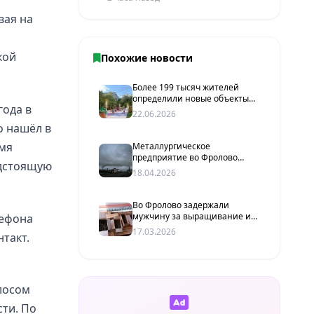
вая на
кой
Похожие новости
Более 199 тысяч жителей
определили новые объекты
года в
благоустройства под
22.06.2026
Волгоградом
о нашёл в
емя
Металлургическое
предприятие во Фролово
едстоящую
оштрафовано за загрязнение
18.04.2026
воздуха
Во Фролово задержали
мужчину за выращивание и
лефона
хранение марихуаны
17.03.2026
нтакт.
лосом
сти. По