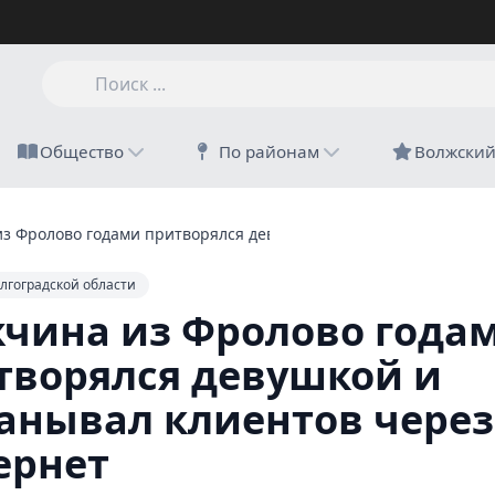
Общество
По районам
Волжски
з Фролово годами притворялся девушкой и обманывал клиенто
лгоградской области
чина из Фролово года
творялся девушкой и
анывал клиентов через
ернет