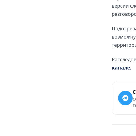
версии сл
разговоро
Подозрев
возможну
территори
Расследов
канале.
С
О
т