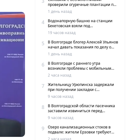
3
проверили огуречные плантации под
Волгоградом
1 день назад
Водонапорную башню на станции
4
Бекетовская взяли под
государственную охрану
19 часов назад
В Волгограде блогер Алексей Ульянов
5
начал давать показания по делу о
вымогательстве
1 день назад
В Волгограде с раннего утра
6
возникли проблемы с мобильным
интернетом и сервисами такси
2 часа назад
Жительницу Урюпинска задержали
7
при получении закладки с
мефедроном в Волгограде
9 часов назад
В Волгоградской области пасечника
8
заставили извиниться перед
жителями хутора
9 часов назад
Озеро канализационных стоков в
9
подвале: жители Ерзовки требуют
срочных мер
2 часа назад