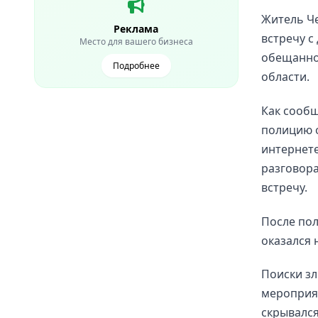
Житель Че
Реклама
встречу с
Место для вашего бизнеса
обещанног
Подробнее
области.
Как сообщ
полицию о
интернете
разговора
встречу.
После пол
оказался 
Поиски зл
мероприят
скрывался