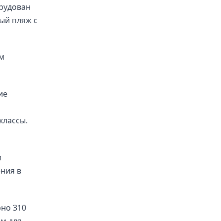
орудован
ый пляж с
м
ие
классы.
м
ния в
но 310
м для