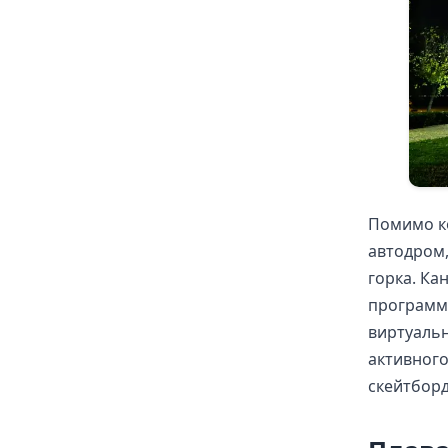
Помимо ко
автодром,
горка. Ка
программ 
виртуальн
активного
скейтборд