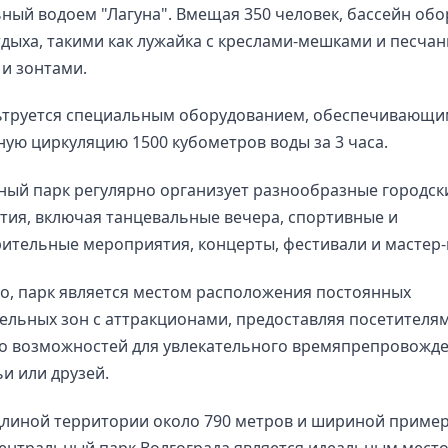
ный водоем "Лагуна". Вмещая 350 человек, бассейн об
дыха, такими как лужайка с креслами-мешками и песчан
и зонтами.
ьтруется специальным оборудованием, обеспечивающи
ую циркуляцию 1500 кубометров воды за 3 часа.
ный парк регулярно организует разнообразные городск
ия, включая танцевальные вечера, спортивные и
ительные мероприятия, концерты, фестивали и мастер-
о, парк является местом расположения постоянных
ельных зон с аттракционами, предоставляя посетителя
о возможностей для увлекательного времяпрепровожде
ьи или друзей.
длиной территории около 790 метров и шириной пример
ентральный парк Волгограда является идеальным место