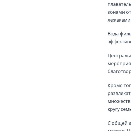
плаватель
зонами от
лежаками 
Вода фил
эффективн
Централь
мероприят
благотвор
Кроме тог
развлекат
множеств
кругу сем
С общей 
метров, Ц