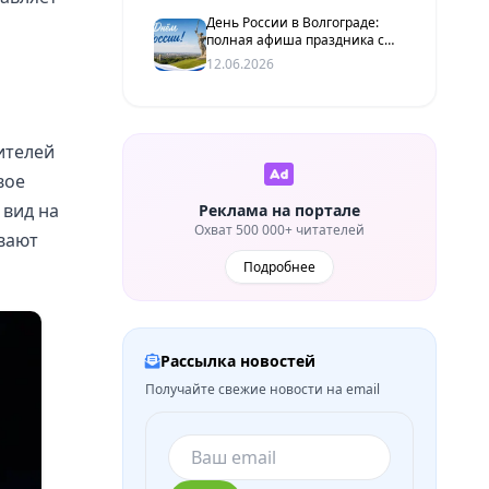
День России в Волгограде:
полная афиша праздника с
концертами, кино под
12.06.2026
открытым небом и 100-
метровым флагом
ителей
вое
 вид на
Реклама на портале
Охват 500 000+ читателей
ивают
Подробнее
Рассылка новостей
Получайте свежие новости на email