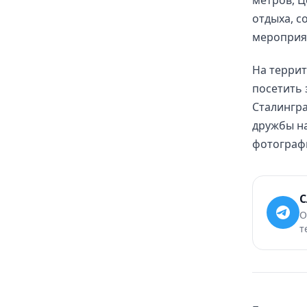
отдыха, с
мероприя
На террит
посетить 
Сталингр
дружбы на
фотографи
С
О
т