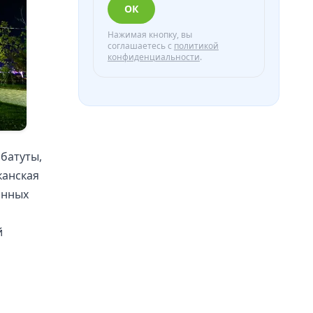
ОК
Нажимая кнопку, вы
соглашаетесь с
политикой
конфиденциальности
.
 батуты,
канская
онных
й