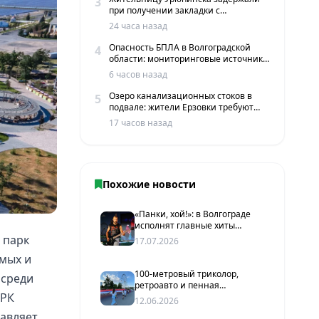
3
при получении закладки с
мефедроном в Волгограде
24 часа назад
Опасность БПЛА в Волгоградской
4
области: мониторинговые источники
сообщают о пролетах беспилотников
6 часов назад
Озеро канализационных стоков в
5
подвале: жители Ерзовки требуют
срочных мер
17 часов назад
Похожие новости
«Панки, хой!»: в Волгограде
исполнят главные хиты
группы «Король и Шут»
 парк
17.07.2026
емых и
100-метровый триколор,
 среди
ретроавто и пенная
ТРК
вечеринка: как отметят День
12.06.2026
России в ЦПКиО Волгограда
тавляет