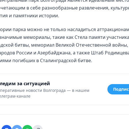
очетающим в себе разнообразные развлечения, культу
тия и памятники истории.
ории парка можно не только насладиться аттракционам
значимые мемориалы, такие как Стела памяти участник
адской битвы, мемориал Великой Отечественной войны,
родов России и Азербайджана, а также Штаб Родимцева
ями погибших в Сталинградской битве.
ледим за ситуацией
Подпис
перативные новости Волгограда — в нашем
елеграм-канале