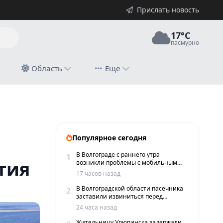
Прислать новость
17°C
пасмурно
й
Область
Еще
Популярное сегодня
В Волгограде с раннего утра
1
тия
возникли проблемы с мобильным
интернетом и сервисами такси
17 часов назад
В Волгоградской области пасечника
2
заставили извиниться перед
жителями хутора
24 часа назад
Жительницу Урюпинска задержали