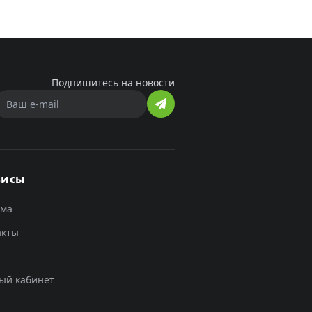
Подпишитесь на новости
висы
ама
акты
ый кабинет