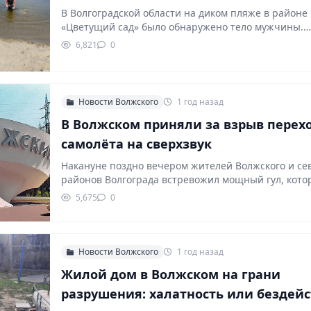
В Волгоградской области на диком пляже в районе
«Цветущий сад» было обнаружено тело мужчины.
6,821
0
Новости Волжского
1 год назад
В Волжском приняли за взрыв перех
самолёта на сверхзвук
Накануне поздно вечером жителей Волжского и с
районов Волгограда встревожил мощный гул, кот
многие приняли…
5,675
0
Новости Волжского
1 год назад
Жилой дом в Волжском на грани
разрушения: халатность или бездей