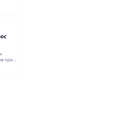
рос
и
ов при…