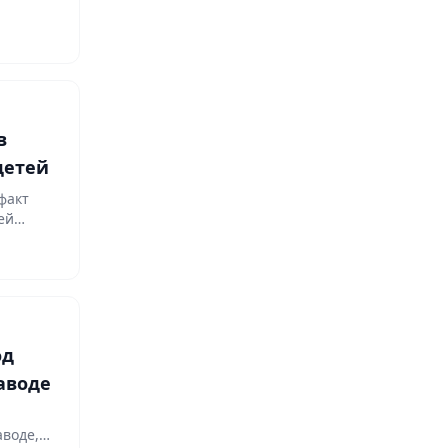
в
детей
факт
ей
од
аводе
а
аводе,