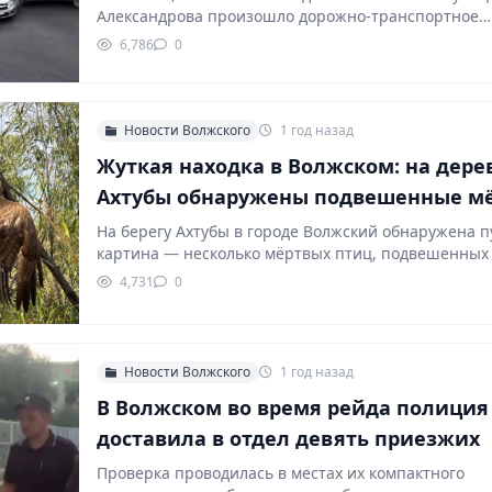
Александрова произошло дорожно-транспортное
происшествие с…
6,786
0
Новости Волжского
1 год назад
Жуткая находка в Волжском: на дере
Ахтубы обнаружены подвешенные м
птицы
На берегу Ахтубы в городе Волжский обнаружена 
картина — несколько мёртвых птиц, подвешенных
4,731
0
Новости Волжского
1 год назад
В Волжском во время рейда полиция
доставила в отдел девять приезжих
Проверка проводилась в местах их компактного