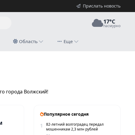
Прислать новость
17°C
пасмурно
й
Область
Еще
о города Волжский!
Популярное сегодня
м
82-летний волгоградец передал
1
мошенникам 2,3 млн рублей