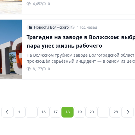
где в результате разгерметизации…
4,452
0
Новости Волжского
1 год назад
Трагедия на заводе в Волжском: выб
пара унёс жизнь рабочего
На Волжском трубном заводе Волгоградской област
произошёл серьёзный инцидент — в одном из цех
8,177
0
1
…
16
17
18
19
20
…
28