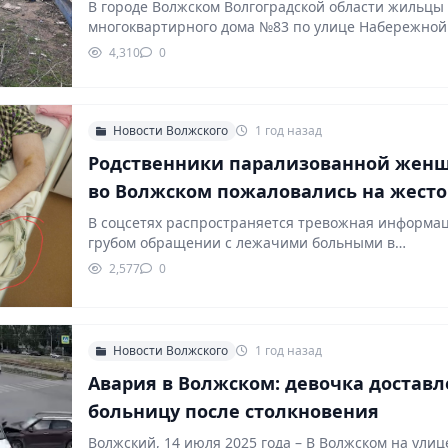
В городе Волжском Волгоградской области жильцы
многоквартирного дома №83 по улице Набережной
тревогу: их…
4,310
0
Новости Волжского
1 год назад
Родственники парализованной жен
во Волжском пожаловались на жесто
обращение в больнице
В соцсетях распространяется тревожная информа
грубом обращении с лежачими больными в
неврологическом отделении больницы…
2,577
0
Новости Волжского
1 год назад
Авария в Волжском: девочка доставл
больницу после столкновения
Волжский, 14 июля 2025 года – В Волжском на улиц