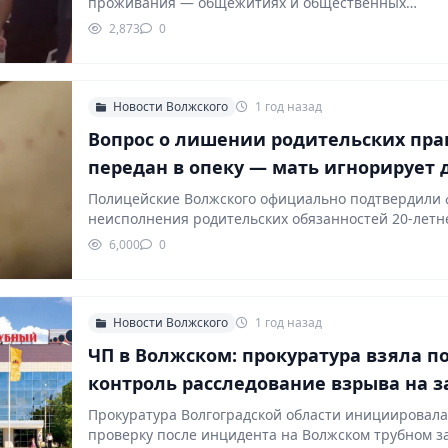
проживания — общежитиях и общественных
пространствах. Сотрудники МВД уточняли,…
2,873
0
Новости Волжского
1 год назад
Вопрос о лишении родительских пра
передан в опеку — мать игнорирует 
Полицейские Волжского официально подтвердили 
неисполнения родительских обязанностей 20-летн
жительницей города, о которой ранее сообщали…
6,000
0
Новости Волжского
1 год назад
ЧП в Волжском: прокуратура взяла п
контроль расследование взрыва на з
Прокуратура Волгоградской области инициировал
проверку после инцидента на Волжском трубном з