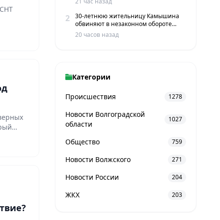
21 час назад
 СНТ
30-летнюю жительницу Камышина
2
…
обвиняют в незаконном обороте
наркотиков
20 часов назад
Категории
од
Происшествия
1278
Новости Волгоградской
еверных
1027
области
орый
Общество
759
Новости Волжского
271
Новости России
204
ЖКХ
203
ствие?