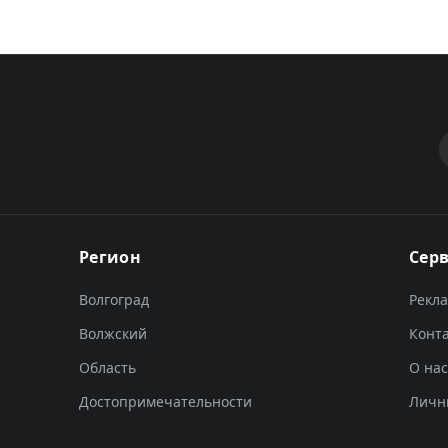
Регион
Сер
Волгоград
Рекл
Волжский
Конт
Область
О нас
Достопримечательности
Личн