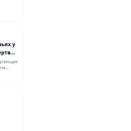
вьях у
ёртвые
пугающая
 на…