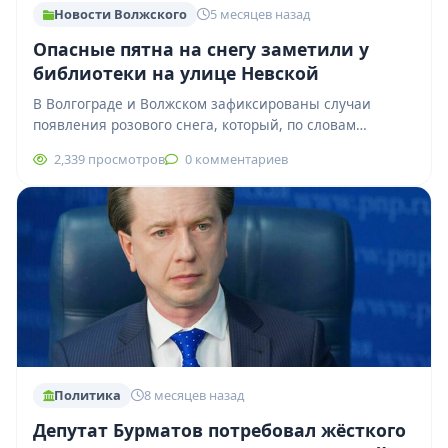
Новости Волжского
5 месяцев назад
Опасные пятна на снегу заметили у
библиотеки на улице Невской
В Волгограде и Волжском зафиксированы случаи
появления розового снега, который, по словам
зоозащитников, может представлять серьёзную угрозу
2,339 просмотров
0 комментариев
для домашних животных.…
Политика
8 месяцев назад
Депутат Бурматов потребовал жёсткого