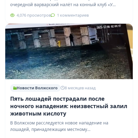
очередной варварский налёт на конный клуб «У
озера». Ночью неизвестный мужчина проник на
4,076 просмотров
1 комментариев
территорию и…
Новости Волжского
8 месяцев назад
Пять лошадей пострадали после
ночного нападения: неизвестный залил
животным кислоту
В Волжском расследуется новое нападение на
лошадей, принадлежащих местному
конноспортивному хозяйству. Инцидент произошёл в