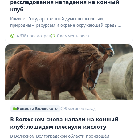
расследования нападения на конный
клуб
Комитет Государственной думы по экологии,
природным ресурсам и охране окружающей среды
намерен детально разобраться в обстоятельствах
4,638 просмотров
0 комментариев
варварского нападения на конный…
Новости Волжского
8 месяцев назад
В Волжском снова напали на конный
клуб: лошадям плеснули кислоту
В Волжском Волгоградской области произошёл