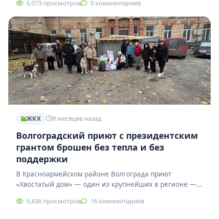
6,073 просмотров
0 комментариев
ночь с 5 на 6 декабря…
ЖКХ
8 месяцев назад
Волгоградский приют с президентским
грантом брошен без тепла и без
поддержки
В Красноармейском районе Волгограда приют
«Хвостатый дом» — один из крупнейших в регионе —
оказался на пороге зимы фактически без…
6,436 просмотров
16 комментариев