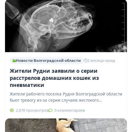
Новости Волгоградской области
2 месяца назад
Жители Рудни заявили о серии
расстрелов домашних кошек из
пневматики
Жители рабочего поселка Рудня Волгоградской области
бьют тревогу из-за серии случаев жестокого
обращения с животными. По словам местных жителей,
2,678 просмотров
0 комментариев
неизвестный…