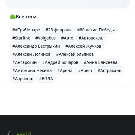
Все теги
##ТриЧетыре
#23 февраля
#80-летие Победы
#Starlink
#Volgabus
#Авто
#Автовокзал
#Александр Бастрыкин
#Алексей Жучков
#Алексей Логинов
#Алексей Ульянов
#Ангарский
#Андрей Бочаров
#Анна Елисеева
#Антонина Некина
#Арена
#Арест
#Астрахань
#Аэропорт
#БПЛА