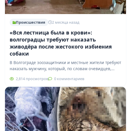
Происшествия
2 месяца назад
«Вся лестница была в крови»:
волгоградцы требуют наказать
живодёра после жестокого избиения
собаки
В Волгограде зоозащитники и местные жители требуют
наказать мужчину, который, по словам очевидцев,
жестоко избил свою собаку в подъезде жилого…
2,814 просмотров
0 комментариев