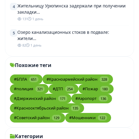
Жительницу Урюпинска задержали при получении
4
закладки…
131
1 день
Озеро канализационных стоков в подвале:
5
жители…
82
1 день
Похожие теги
#БПЛА
#Красноармейский район
651
328
#полиция
#ДТП
#Пожар
321
254
180
#Дзержинский район
#Аэропорт
171
136
#Краснооктябрьский район
135
#Советский район
#Мошенники
129
122
Категории