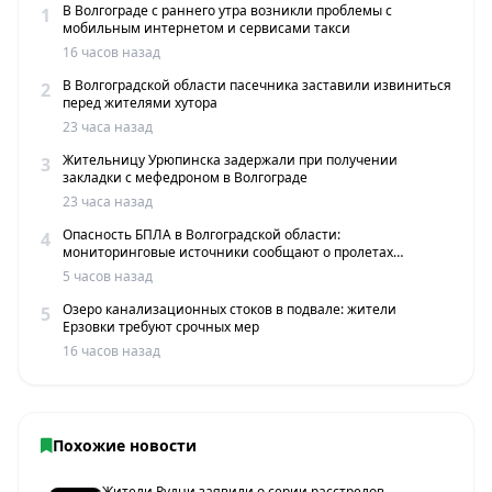
В Волгограде с раннего утра возникли проблемы с
1
мобильным интернетом и сервисами такси
16 часов назад
В Волгоградской области пасечника заставили извиниться
2
перед жителями хутора
23 часа назад
Жительницу Урюпинска задержали при получении
3
закладки с мефедроном в Волгограде
23 часа назад
Опасность БПЛА в Волгоградской области:
4
мониторинговые источники сообщают о пролетах
беспилотников
5 часов назад
Озеро канализационных стоков в подвале: жители
5
Ерзовки требуют срочных мер
16 часов назад
Похожие новости
Жители Рудни заявили о серии расстрелов