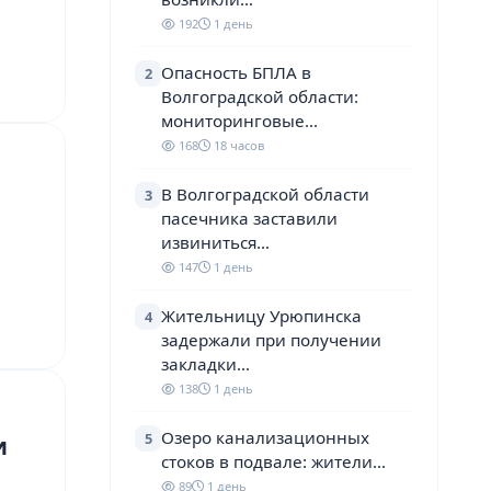
192
1 день
Опасность БПЛА в
2
Волгоградской области:
мониторинговые…
168
18 часов
В Волгоградской области
3
пасечника заставили
извиниться…
147
1 день
Жительницу Урюпинска
4
задержали при получении
закладки…
138
1 день
Озеро канализационных
5
и
стоков в подвале: жители…
89
1 день