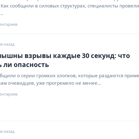
 Как сообщили в силовых структурах, специалисты провел
о…
ентариев
в назад
лышны взрывы каждые 30 секунд: что
ь ли опасность
бщили о серии громких хлопков, которые раздаются прим
овам очевидцев, уже прогремело не менее…
ентариев
в назад