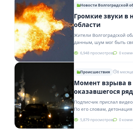
Новости Волгоградской о
Громкие звуки в 
области
Жители Волгоградской об
данным, шум мог быть св
6,948 просмотров
0 комм
Происшествия
8 месяце
Момент взрыва в 
оказавшегося ря
Подписчик прислал видео,
По его словам, детонация
5,879 просмотров
0 комм