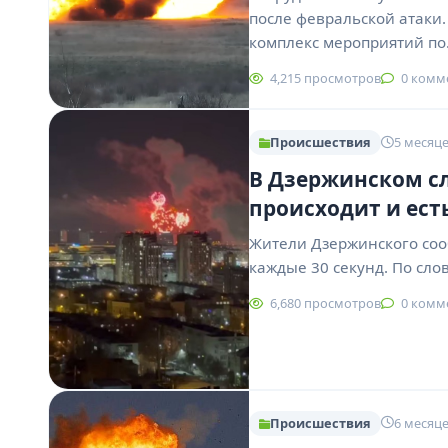
после февральской атаки.
комплекс мероприятий п
4,215 просмотров
0 комм
Происшествия
5 месяце
В Дзержинском с
происходит и ест
Жители Дзержинского соо
каждые 30 секунд. По сл
6,680 просмотров
0 комм
Происшествия
6 месяце