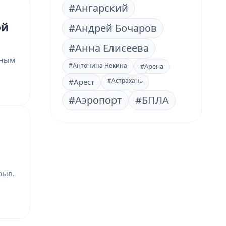
#Ангарский
ой
#Андрей Бочаров
#Анна Елисеева
ьным
#Антонина Некина
#Арена
#Астрахань
#Арест
#Аэропорт
#БПЛА
рыв.