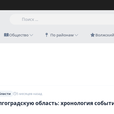
Общество
По районам
Волжски
бласти
5 месяцев назад
лгоградскую область: хронология событ