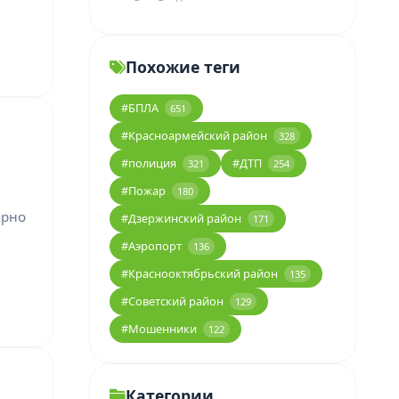
и
Похожие теги
#БПЛА
651
#Красноармейский район
328
#полиция
#ДТП
321
254
#Пожар
180
ерно
#Дзержинский район
171
#Аэропорт
136
#Краснооктябрьский район
135
#Советский район
129
#Мошенники
122
Категории