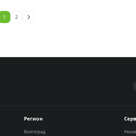
1
2
Регион
Сер
Волгоград
Рекл