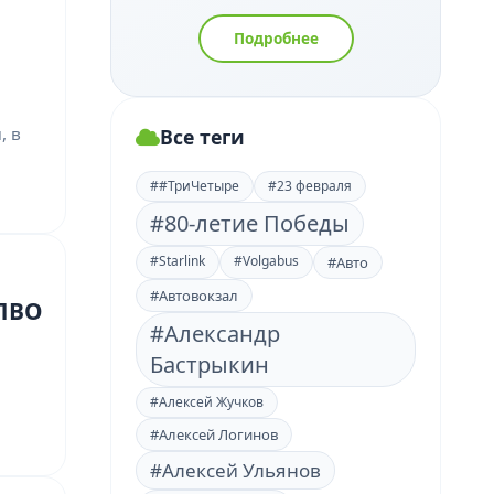
Подробнее
, в
Все теги
##ТриЧетыре
#23 февраля
#80-летие Победы
#Starlink
#Volgabus
#Авто
#Автовокзал
 ПВО
#Александр
Бастрыкин
#Алексей Жучков
#Алексей Логинов
#Алексей Ульянов