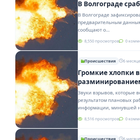
В Волгограде сра
В Волгограде зафиксиров
предварительным данным,
сообщают о…
8,550 просмотров
0 комм
Происшествия
6 месяце
Громкие хлопки в
разминирование
Звуки взрывов, которые в
результатом плановых ра
информации, минувшей 
8,516 просмотров
0 комм
Происшествия
6 месяце