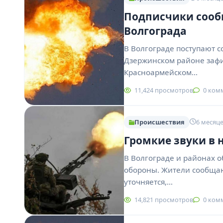
Подписчики сообщ
Волгограда
В Волгограде поступают с
Дзержинском районе зафи
Красноармейском…
11,424 просмотров
0 ком
Происшествия
6 месяце
Громкие звуки в 
В Волгограде и районах 
обороны. Жители сообщаю
уточняется,…
14,821 просмотров
0 ком