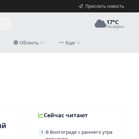
Прислать новость
17°C
пасмурно
й
Область
Еще
Сейчас читают
ий
В Волгограде с раннего утра
1
возникли…