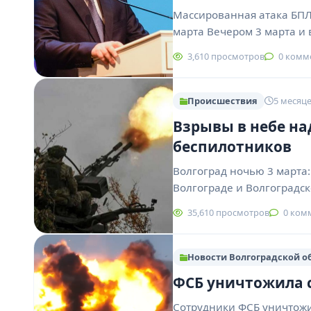
Массированная атака БПЛ
марта Вечером 3 марта и 
3,610 просмотров
0 комм
Происшествия
5 месяце
Взрывы в небе на
беспилотников
Волгоград ночью 3 марта:
Волгограде и Волгоградс
35,610 просмотров
0 ком
Новости Волгоградской о
ФСБ уничтожила 
Сотрудники ФСБ уничтож