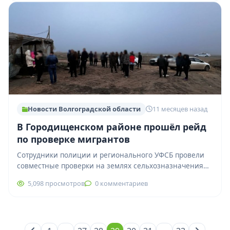
объединению…
Новости Волгоградской области
11 месяцев назад
В Городищенском районе прошёл рейд
по проверке мигрантов
Сотрудники полиции и регионального УФСБ провели
совместные проверки на землях сельхозназначения
Ерзовского поселения. Целью рейда стал контроль за
5,098 просмотров
0 комментариев
соблюдением трудового…