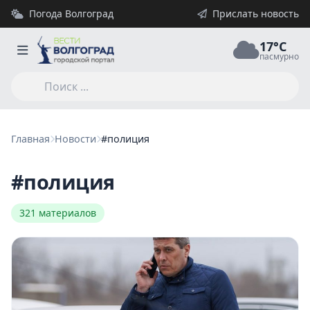
Погода Волгоград
Прислать новость
17°C
пасмурно
Главная
Новости
#полиция
#полиция
321 материалов