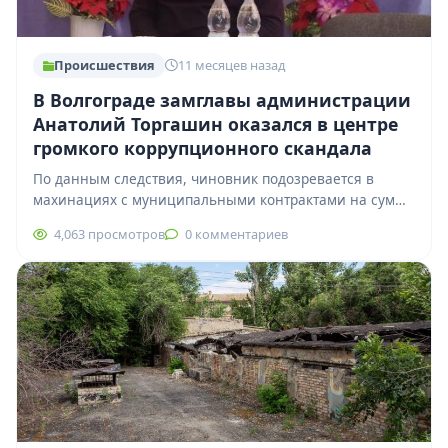
Происшествия
11 месяцев назад
В Волгограде замглавы администрации
Анатолий Торгашин оказался в центре
громкого коррупционного скандала
По данным следствия, чиновник подозревается в
махинациях с муниципальными контрактами на сумму
более 63 миллионов рублей. В период 2023–2024
4,063 просмотров
0 комментариев
годов…