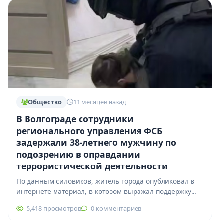
Общество
11 месяцев назад
В Волгограде сотрудники
регионального управления ФСБ
задержали 38-летнего мужчину по
подозрению в оправдании
террористической деятельности
По данным силовиков, житель города опубликовал в
интернете материал, в котором выражал поддержку
запрещённому в России украинскому
5,418 просмотров
0 комментариев
военизированному националистическому