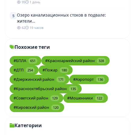
95
1 день
Озеро канализационных стоков в подвале:
5
жители…
62
19 часов
Похожие теги
#БПЛА
#Красноармейский район
651
328
#ДТП
#Пожар
254
180
#Дзержинский район
#Аэропорт
171
136
#Краснооктябрьский район
135
#Советский район
#Мошенники
129
122
#Кировский район
120
Категории