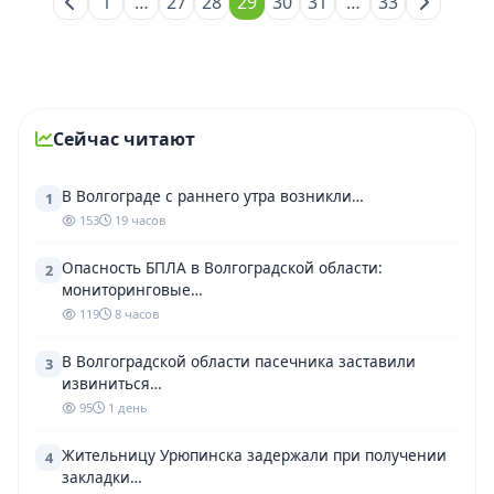
1
…
27
28
29
30
31
…
33
Сейчас читают
В Волгограде с раннего утра возникли…
1
153
19 часов
Опасность БПЛА в Волгоградской области:
2
мониторинговые…
119
8 часов
В Волгоградской области пасечника заставили
3
извиниться…
95
1 день
Жительницу Урюпинска задержали при получении
4
закладки…