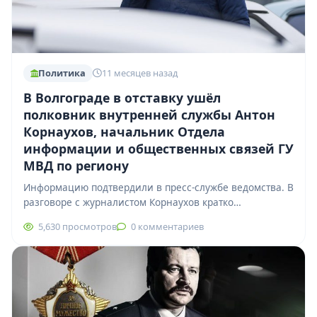
Политика
11 месяцев назад
В Волгограде в отставку ушёл
полковник внутренней службы Антон
Корнаухов, начальник Отдела
информации и общественных связей ГУ
МВД по региону
Информацию подтвердили в пресс-службе ведомства. В
разговоре с журналистом Корнаухов кратко
прокомментировал уход, подчеркнув, что уходит по
5,630 просмотров
0 комментариев
выслуге лет после…