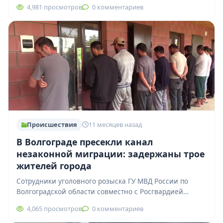
распространения запрещённых веществ. По данным
4,981 просмотров
0 комментариев
следствия, подростки работали…
Происшествия
11 месяцев назад
В Волгограде пресекли канал
незаконной миграции: задержаны трое
жителей города
Сотрудники уголовного розыска ГУ МВД России по
Волгоградской области совместно с Росгвардией
пресекли деятельность группы, организовавшей
4,065 просмотров
0 комментариев
фиктивную регистрацию иностранных граждан.…