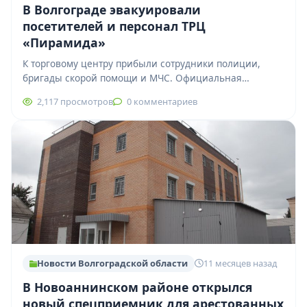
В Волгограде эвакуировали
посетителей и персонал ТРЦ
«Пирамида»
К торговому центру прибыли сотрудники полиции,
бригады скорой помощи и МЧС. Официальная
причина эвакуации пока не сообщается, подробности
2,117 просмотров
0 комментариев
уточняются, следим…
Новости Волгоградской области
11 месяцев назад
В Новоаннинском районе открылся
новый спецприемник для арестованных