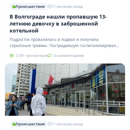
Происшествия
11 месяцев назад
В Волгограде нашли пропавшую 13-
летнюю девочку в заброшенной
котельной
Подросток провалилась в подвал и получила
серьезные травмы. Пострадавшую госпитализировали,
врачи уже провели операцию. Сейчас обстоятельства
2,591 просмотров
0 комментариев
происшествия выясняют следователи и…
Происшествия
11 месяцев назад