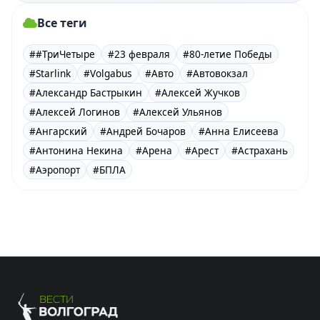
Все теги
##ТриЧетыре
#23 февраля
#80-летие Победы
#Starlink
#Volgabus
#Авто
#Автовокзал
#Александр Бастрыкин
#Алексей Жучков
#Алексей Логинов
#Алексей Ульянов
#Ангарский
#Андрей Бочаров
#Анна Елисеева
#Антонина Некина
#Арена
#Арест
#Астрахань
#Аэропорт
#БПЛА