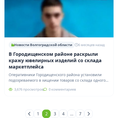
Новости Волгоградской области
6 месяцев назад
В Городищенском районе раскрыли
кражу ювелирных изделий со склада
маркетплейса
Оперативники Городищенского района установили
подозреваемого в хищении товаров со склада одного
из крупных маркетплейсов. В полицию с заявлением
3,676 просмотров
0 комментариев
обратился начальник…
1
2
3
4
…
7