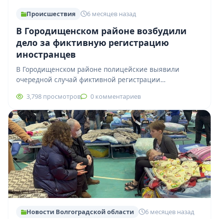
Происшествия
6 месяцев назад
В Городищенском районе возбудили
дело за фиктивную регистрацию
иностранцев
В Городищенском районе полицейские выявили
очередной случай фиктивной регистрации
иностранных граждан. Нарушение обнаружили
3,798 просмотров
0 комментариев
сотрудники подразделения по вопросам миграции
совместно с…
Новости Волгоградской области
6 месяцев назад