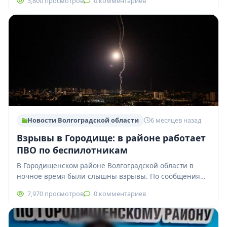
3,800 просмотров
0 комментариев
поезд. ЧП…
Новости Волгоградской области
6 месяцев назад
Взрывы в Городище: в районе работает
ПВО по беспилотникам
В Городищенском районе Волгоградской области в
ночное время были слышны взрывы. По сообщениям
очевидцев, громкие звуки зафиксированы в районе
7,970 просмотров
0 комментариев
посёлка…