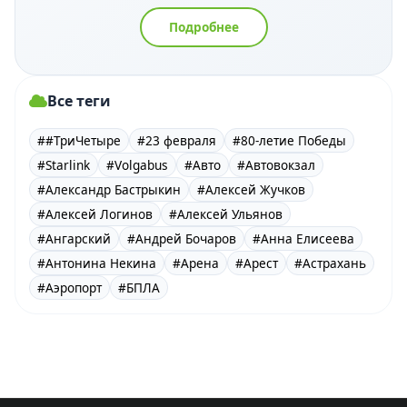
Подробнее
Все теги
##ТриЧетыре
#23 февраля
#80-летие Победы
#Starlink
#Volgabus
#Авто
#Автовокзал
#Александр Бастрыкин
#Алексей Жучков
#Алексей Логинов
#Алексей Ульянов
#Ангарский
#Андрей Бочаров
#Анна Елисеева
#Антонина Некина
#Арена
#Арест
#Астрахань
#Аэропорт
#БПЛА