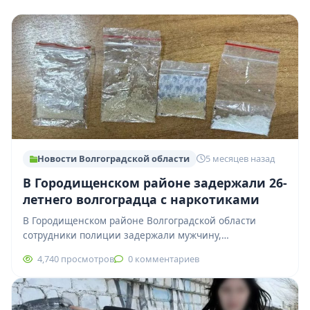
Новости Волгоградской области
5 месяцев назад
В Городищенском районе задержали 26-
летнего волгоградца с наркотиками
В Городищенском районе Волгоградской области
сотрудники полиции задержали мужчину,
подозреваемого в незаконном хранении наркотиков.
4,740 просмотров
0 комментариев
Оперативные мероприятия провели сотрудники
подразделения по…