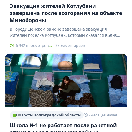
Эвакуация жителей Котлубани
завершена после возгорания на объекте
Минобороны
В Городищенском районе завершена эвакуация
жителей посёлка Котлубань, который оказался вблизи
военного объекта, где ранее произошло возгорание.
6,942 просмотров
0 комментариев
Людей организованно доставили…
Новости Волгоградской области
6 месяцев назад
Школа №1 не работает после ракетной