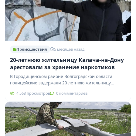
Происшествия
5 месяцев назад
20-летнюю жительницу Калача-на-Дону
арестовали за хранение наркотиков
В Городищенском районе Волгоградской области
полицейские задержали 20-летнюю жительницу
Калача-на-Дону, подозреваемую в незаконном обороте
4,563 просмотров
0 комментариев
наркотиков. Операцию провели сотрудники
подразделения по…