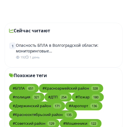
Сейчас читают
Опасность БПЛА в Волгоградской области:
1
мониторинговые…
192
1 день
Похожие теги
#БПЛА
#Красноармейский район
651
328
#полиция
#ДТП
#Пожар
321
254
180
#Дзержинский район
#Аэропорт
171
136
#Краснооктябрьский район
135
#Советский район
#Мошенники
129
122