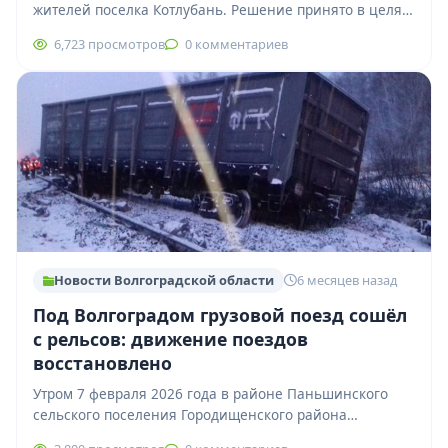
жителей поселка Котлубань. Решение принято в целях
обеспечения безопасности населения из-за угрозы
6,723 просмотров
0 комментариев
возможной детонации во…
Новости Волгоградской области
6 месяцев назад
Под Волгоградом грузовой поезд сошёл
с рельсов: движение поездов
восстановлено
Утром 7 февраля 2026 года в районе Паньшинского
сельского поселения Городищенского района
Волгоградской области с рельсов сошёл грузовой