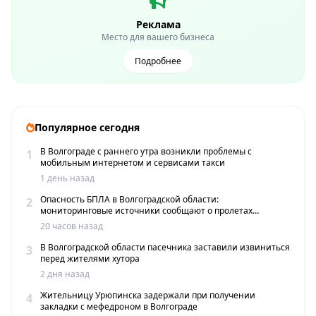
Реклама
Место для вашего бизнеса
Подробнее
Популярное сегодня
В Волгограде с раннего утра возникли проблемы с
1
мобильным интернетом и сервисами такси
1 день назад
Опасность БПЛА в Волгоградской области:
2
мониторинговые источники сообщают о пролетах
беспилотников
20 часов назад
В Волгоградской области пасечника заставили извиниться
3
перед жителями хутора
2 дня назад
Жительницу Урюпинска задержали при получении
4
закладки с мефедроном в Волгограде