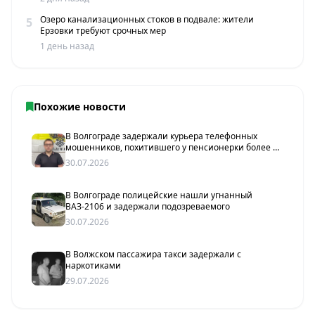
Озеро канализационных стоков в подвале: жители
5
Ерзовки требуют срочных мер
1 день назад
Похожие новости
В Волгограде задержали курьера телефонных
мошенников, похитившего у пенсионерки более 2
млн рублей
30.07.2026
В Волгограде полицейские нашли угнанный
ВАЗ-2106 и задержали подозреваемого
30.07.2026
В Волжском пассажира такси задержали с
наркотиками
29.07.2026