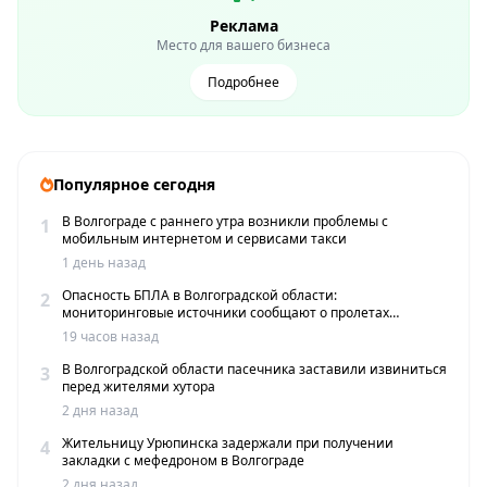
Реклама
Место для вашего бизнеса
Подробнее
Популярное сегодня
В Волгограде с раннего утра возникли проблемы с
1
мобильным интернетом и сервисами такси
1 день назад
Опасность БПЛА в Волгоградской области:
2
мониторинговые источники сообщают о пролетах
беспилотников
19 часов назад
В Волгоградской области пасечника заставили извиниться
3
перед жителями хутора
2 дня назад
Жительницу Урюпинска задержали при получении
4
закладки с мефедроном в Волгограде
2 дня назад