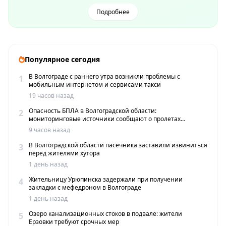
Подробнее
Популярное сегодня
В Волгограде с раннего утра возникли проблемы с
1
мобильным интернетом и сервисами такси
19 часов назад
Опасность БПЛА в Волгоградской области:
2
мониторинговые источники сообщают о пролетах
беспилотников
9 часов назад
В Волгоградской области пасечника заставили извиниться
3
перед жителями хутора
1 день назад
Жительницу Урюпинска задержали при получении
4
закладки с мефедроном в Волгограде
1 день назад
Озеро канализационных стоков в подвале: жители
5
Ерзовки требуют срочных мер