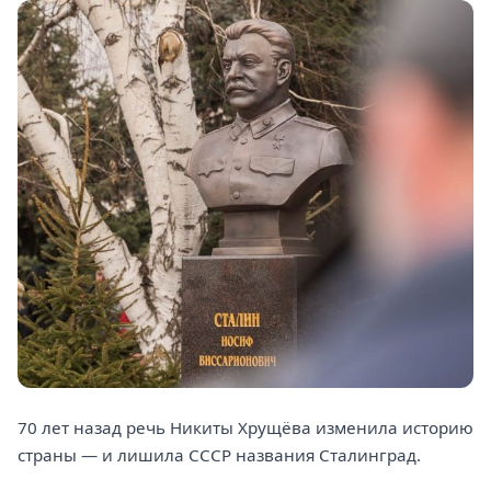
70 лет назад речь Никиты Хрущёва изменила историю
страны — и лишила СССР названия Сталинград.