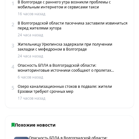
В Волгограде с раннего утра возникли проблемы с
1
мобильным интернетом и сервисами такси
16 часов назад
В Волгоградской области пасечника заставили извиниться
2
перед жителями хутора
24 часа назад
Жительницу Урюпинска задержали при получении
3
закладки с мефедроном в Волгограде
24 часа назад
Опасность БПЛА в Волгоградской области:
4
мониторинговые источники сообщают о пролетах
беспилотников
6 часов назад
Озеро канализационных стоков в подвале: жители
5
Ерзовки требуют срочных мер
17 часов назад
Похожие новости
Опасность БПЛА в Волгоградской области: