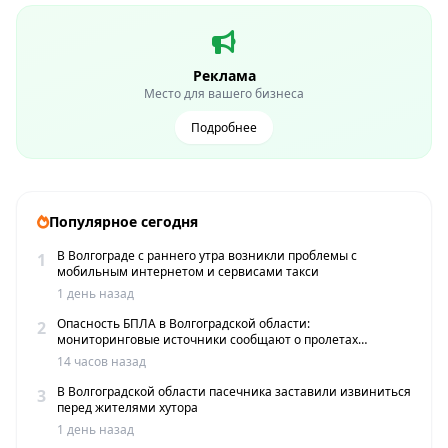
Реклама
Место для вашего бизнеса
Подробнее
Популярное сегодня
В Волгограде с раннего утра возникли проблемы с
1
мобильным интернетом и сервисами такси
1 день назад
Опасность БПЛА в Волгоградской области:
2
мониторинговые источники сообщают о пролетах
беспилотников
14 часов назад
В Волгоградской области пасечника заставили извиниться
3
перед жителями хутора
1 день назад