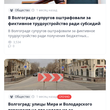
Общество
1 месяц назад
В Волгограде супругов оштрафовали за
фиктивное трудоустройство ради субсидий
В Волгограде супругов оштрафовали за фиктивное
трудоустройство ради получения бюджетных
субсидий. Как сообщили в прокуратуре,…
3,534
0
Общество
1 месяц назад
СРОЧНО
Волгоград: улицы Мира и Володарского