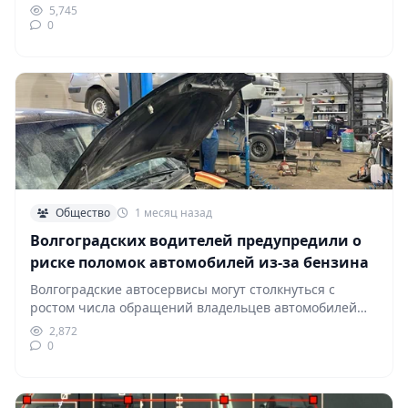
5,745
0
Общество
1 месяц назад
Волгоградских водителей предупредили о
риске поломок автомобилей из-за бензина
Волгоградские автосервисы могут столкнуться с
ростом числа обращений владельцев автомобилей
из-за качества топлива. По данным…
2,872
0