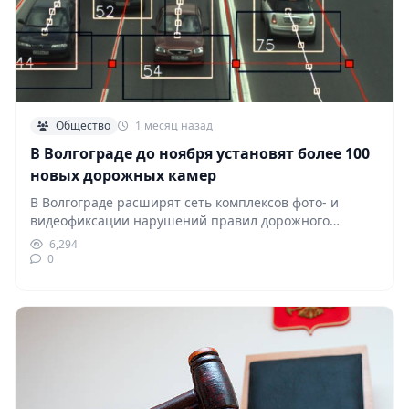
Общество
1 месяц назад
В Волгограде до ноября установят более 100
новых дорожных камер
В Волгограде расширят сеть комплексов фото- и
видеофиксации нарушений правил дорожного
движения. До 1 ноября…
6,294
0