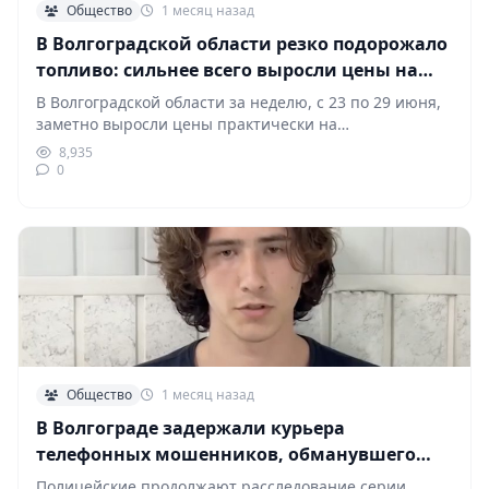
Общество
1 месяц назад
В Волгоградской области резко подорожало
топливо: сильнее всего выросли цены на
дизель
В Волгоградской области за неделю, с 23 по 29 июня,
заметно выросли цены практически на…
8,935
0
Общество
1 месяц назад
В Волгограде задержали курьера
телефонных мошенников, обманувшего
пенсионерок почти на 1,5 млн рублей
Полицейские продолжают расследование серии