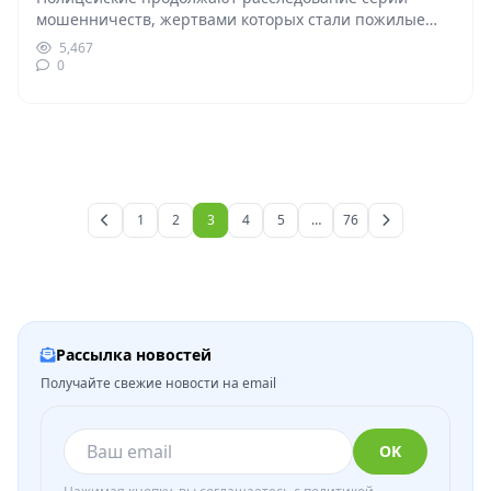
мошенничеств, жертвами которых стали пожилые
жительницы Волгограда. По версии следствия,
5,467
деньги…
0
1
2
3
4
5
…
76
Рассылка новостей
Получайте свежие новости на email
OK