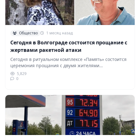
Общество
1 месяц назад
Сегодня в Волгограде состоится прощание с
жертвами ракетной атаки
Сегодня в ритуальном комплексе «Память» состоится
церемония прощания с двумя жителями
Краснооктябрьского района Волгограда, погибшими…
5,829
0