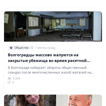
Общество
1 месяц назад
Волгоградцы массово жалуются на
закрытые убежища во время ракетной
опасности: разгорается скандал
В Волгограде набирает обороты общественный
скандал после многочисленных жалоб жителей на
недоступность укрытий во время…
5,354
0