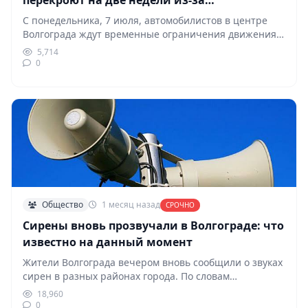
перекроют на две недели из-за
коммунальных работ
С понедельника, 7 июля, автомобилистов в центре
Волгограда ждут временные ограничения движения.
Из-за проведения коммунальных…
5,714
0
Общество
1 месяц назад
СРОЧНО
Сирены вновь прозвучали в Волгограде: что
известно на данный момент
Жители Волгограда вечером вновь сообщили о звуках
сирен в разных районах города. По словам
очевидцев,…
18,960
0