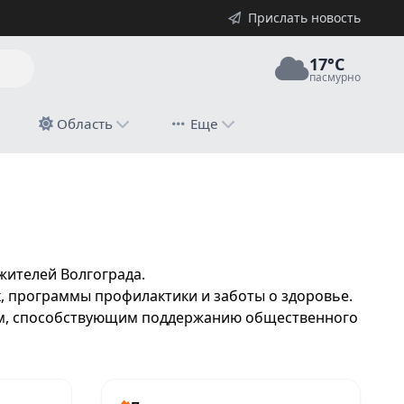
Прислать новость
17°C
пасмурно
й
Область
Еще
жителей Волгограда.
, программы профилактики и заботы о здоровье.
иям, способствующим поддержанию общественного