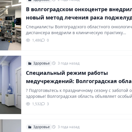
В волгоградском онкоцентре внедри
новый метод лечения рака поджелу
Специалисты Волгоградского областного онкологич
диспансера внедрили в клиническую практику
высокотехнологичную форму малоинвазивного ле
1,486
0
эндоскопическую…
Здоровье
3 года назад
Специальный режим работы
медучреждений: Волгоградская обла
готовится к новогодним праздникам
? Подготовьтесь к праздничному сезону с заботой 
здоровье! Волгоградская область объявляет особы
режим…
1,532
3
Здоровье
3 года назад