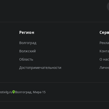
Регион
Сер
Волгоград
Рекл
Волжский
Конт
Область
О нас
Достопримечательности
Личн
stivlg.ru
Волгоград, Мира 15