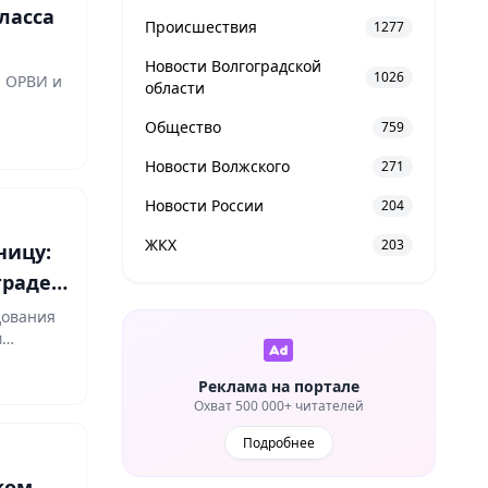
ласса
Происшествия
1277
И
Новости Волгоградской
1026
, ОРВИ и
области
Общество
759
Новости Волжского
271
Новости России
204
ЖКХ
203
ницу:
граде
дования
м
Реклама на портале
Охват 500 000+ читателей
Подробнее
ком