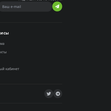
висы
ама
акты
ый кабинет