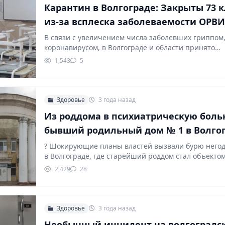
Карантин в Волгограде: Закрыты 73 к
из-за всплеска заболеваемости ОРВ
В связи с увеличением числа заболевших гриппом
коронавирусом, в Волгограде и области принято…
1,543
5
Здоровье
3 года назад
Из роддома в психиатрическую боль
бывший родильный дом № 1 в Волго
переделают в психушку
? Шокирующие планы властей вызвали бурю него
в Волгограде, где старейший роддом стал объекто
перепрофилирования.…
2,429
28
Здоровье
3 года назад
Необычный инцидент на волгоградс