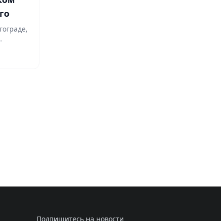
го
гограде,
Подпишитесь на новости