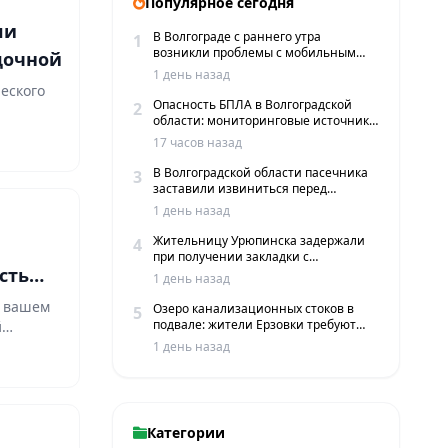
Популярное сегодня
ли
В Волгограде с раннего утра
1
возникли проблемы с мобильным
дочной
интернетом и сервисами такси
1 день назад
еского
Опасность БПЛА в Волгоградской
2
области: мониторинговые источники
чения —
сообщают о пролетах беспилотников
17 часов назад
В Волгоградской области пасечника
3
заставили извиниться перед
жителями хутора
1 день назад
Жительницу Урюпинска задержали
4
при получении закладки с
сть
мефедроном в Волгограде
1 день назад
о вашем
Озеро канализационных стоков в
5
подвале: жители Ерзовки требуют
й
срочных мер
1 день назад
Категории