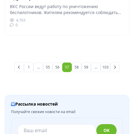
ВКС России ведут работу по уничтожению
беспилотников. Жителям рекомендуется соблюдать
меры предосторожности во время возможных…
4,703
0
1
…
55
56
57
58
59
…
103
Рассылка новостей
Получайте свежие новости на email
OK