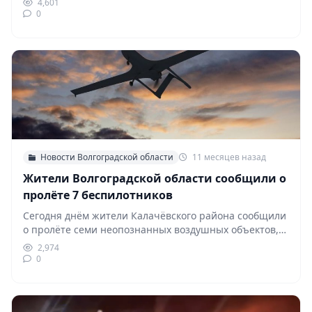
4,601
0
Новости Волгоградской области
11 месяцев назад
Жители Волгоградской области сообщили о
пролёте 7 беспилотников
Сегодня днём жители Калачёвского района сообщили
о пролёте семи неопознанных воздушных объектов,
направляющихся в сторону…
2,974
0