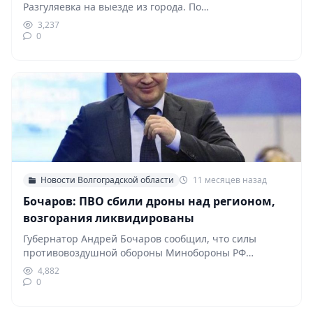
Разгуляевка на выезде из города. По
предварительной информации,…
3,237
0
Новости Волгоградской области
11 месяцев назад
Бочаров: ПВО сбили дроны над регионом,
возгорания ликвидированы
Губернатор Андрей Бочаров сообщил, что силы
противовоздушной обороны Минобороны РФ
пресекли массированную атаку беспилотников на…
4,882
0