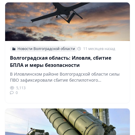
Новости Волгоградской области
11 месяцев назад
Волгоградская область: Иловля, сбитие
БПЛА и меры безопасности
В Иловлинском районе Волгоградской области силы
ПВО зафиксировали сбитие беспилотного
летательного аппарата. Жителям рекомендуется
5,113
соблюдать…
0