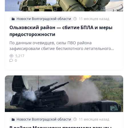
Новости Волгоградской области
11 месяцев назад
Ольховский район — сбитие БПЛА и меры
предосторожности
По данным очевидцев, силы ПВО района
зафиксировали сбитие беспилотного летательного
аппарата. Меры предосторожности: Не подходить…
5,217
0
Новости Волгоградской области
11 месяцев назад