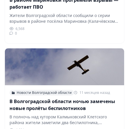
В районе Мариновки прогремели взрывы —
работает ПВО
Жители Волгоградской области сообщили о серии
взрывов в районе посёлка Мариновка (Калачёвском
районе). По предварительным…
6,568
0
Новости Волгоградской области
11 месяцев назад
В Волгоградской области ночью замечены
новые пролёты беспилотников
В полночь над хутором Калмыковский Клетского
района жители заметили два беспилотника,
направлявшихся в сторону Суровикино.…