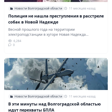
Новости Волгоградской области
11 месяцев назад
Полиция не нашла преступления в расстреле
собак в Новой Надежде
Весной прошлого года на территории
электроподстанции в хуторе Новая Надежда
произошёл шокирующий инцидент: неизвестные
6,284
лица…
0
Новости Волгоградской области
11 месяцев назад
В эти минуты над Волгоградской областью
идут перехваты БПЛА