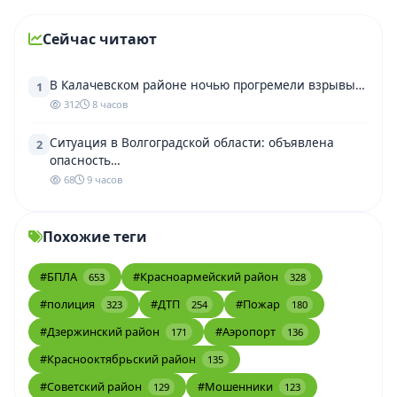
Сейчас читают
В Калачевском районе ночью прогремели взрывы…
1
312
8 часов
Ситуация в Волгоградской области: объявлена
2
опасность…
68
9 часов
Похожие теги
#БПЛА
#Красноармейский район
653
328
#полиция
#ДТП
#Пожар
323
254
180
#Дзержинский район
#Аэропорт
171
136
#Краснооктябрьский район
135
#Советский район
#Мошенники
129
123