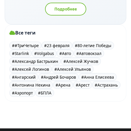
Подробнее
Все теги
##ТриЧетыре
#23 февраля
#80-летие Победы
#Starlink
#Volgabus
#Авто
#Автовокзал
#Александр Бастрыкин
#Алексей Жучков
#Алексей Логинов
#Алексей Ульянов
#Ангарский
#Андрей Бочаров
#Анна Елисеева
#Антонина Некина
#Арена
#Арест
#Астрахань
#Аэропорт
#БПЛА