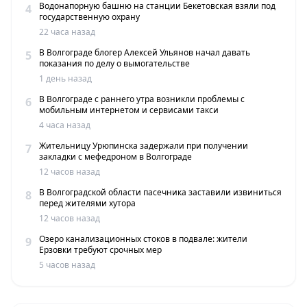
Водонапорную башню на станции Бекетовская взяли под
4
государственную охрану
22 часа назад
В Волгограде блогер Алексей Ульянов начал давать
5
показания по делу о вымогательстве
1 день назад
В Волгограде с раннего утра возникли проблемы с
6
мобильным интернетом и сервисами такси
4 часа назад
Жительницу Урюпинска задержали при получении
7
закладки с мефедроном в Волгограде
12 часов назад
В Волгоградской области пасечника заставили извиниться
8
перед жителями хутора
12 часов назад
Озеро канализационных стоков в подвале: жители
9
Ерзовки требуют срочных мер
5 часов назад