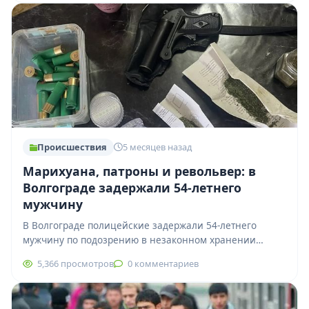
Происшествия
5 месяцев назад
Марихуана, патроны и револьвер: в
Волгограде задержали 54-летнего
мужчину
В Волгограде полицейские задержали 54-летнего
мужчину по подозрению в незаконном хранении
наркотиков, оружия, боеприпасов и взрывчатых
5,366 просмотров
0 комментариев
веществ. Как сообщили в…