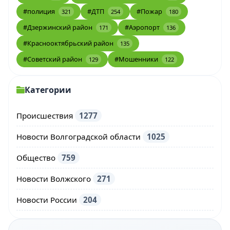
#полиция
#ДТП
#Пожар
321
254
180
#Дзержинский район
#Аэропорт
171
136
#Краснооктябрьский район
135
#Советский район
#Мошенники
129
122
Категории
Происшествия
1277
Новости Волгоградской области
1025
Общество
759
Новости Волжского
271
Новости России
204