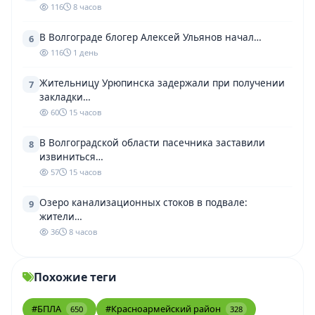
116
8 часов
В Волгограде блогер Алексей Ульянов начал…
6
116
1 день
Жительницу Урюпинска задержали при получении
7
закладки…
60
15 часов
В Волгоградской области пасечника заставили
8
извиниться…
57
15 часов
Озеро канализационных стоков в подвале:
9
жители…
36
8 часов
Похожие теги
#БПЛА
#Красноармейский район
650
328