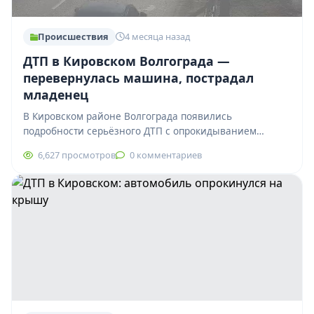
Происшествия
4 месяца назад
ДТП в Кировском Волгограда —
перевернулась машина, пострадал
младенец
В Кировском районе Волгограда появились
подробности серьёзного ДТП с опрокидыванием
автомобиля. Авария произошла сегодня около 12:30 на
6,627 просмотров
0 комментариев
пересечении улиц Тополёвой…