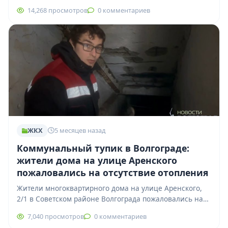
предварительной информации, в регионе работает
14,268 просмотров
0 комментариев
система…
ЖКХ
5 месяцев назад
Коммунальный тупик в Волгограде:
жители дома на улице Аренского
пожаловались на отсутствие отопления
Жители многоквартирного дома на улице Аренского,
2/1 в Советском районе Волгограда пожаловались на
отсутствие отопления. По словам горожан, тепло в…
7,040 просмотров
0 комментариев