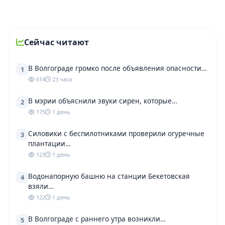
Сейчас читают
В Волгограде громко после объявления опасности…
1
614
23 часа
В мэрии объяснили звуки сирен, которые…
2
175
1 день
Силовики с беспилотниками проверили огуречные
3
плантации…
123
1 день
Водонапорную башню на станции Бекетовская
4
взяли…
122
1 день
В Волгограде с раннего утра возникли…
5