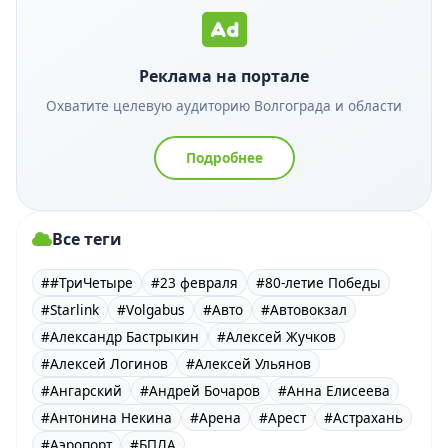
Реклама на портале
Охватите целевую аудиторию Волгограда и области
Подробнее
Все теги
##ТриЧетыре
#23 февраля
#80-летие Победы
#Starlink
#Volgabus
#Авто
#Автовокзал
#Александр Бастрыкин
#Алексей Жучков
#Алексей Логинов
#Алексей Ульянов
#Ангарский
#Андрей Бочаров
#Анна Елисеева
#Антонина Некина
#Арена
#Арест
#Астрахань
#Аэропорт
#БПЛА