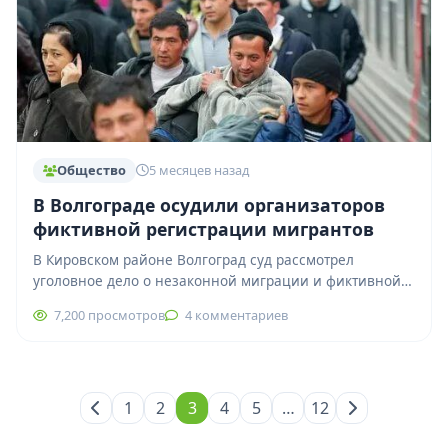
Общество
5 месяцев назад
В Волгограде осудили организаторов
фиктивной регистрации мигрантов
В Кировском районе Волгоград суд рассмотрел
уголовное дело о незаконной миграции и фиктивной
регистрации иностранных граждан. Двое местных
7,200 просмотров
4 комментариев
жителей 45…
1
2
3
4
5
…
12