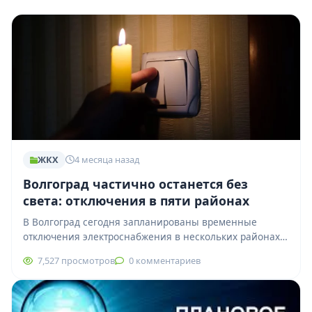
ЖКХ
4 месяца назад
Волгоград частично останется без
света: отключения в пяти районах
В Волгоград сегодня запланированы временные
отключения электроснабжения в нескольких районах
города. Ограничения связаны с проведением
7,527 просмотров
0 комментариев
плановых работ на сетях. Дзержинский…