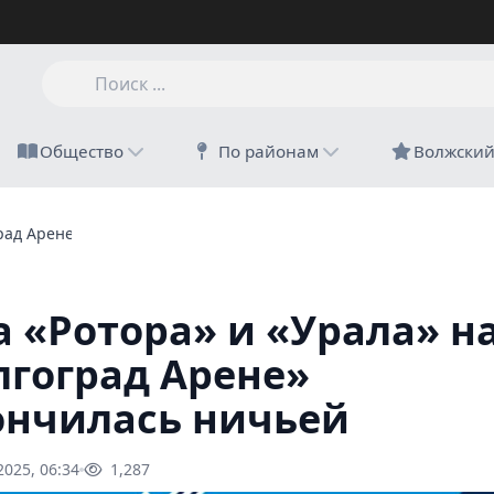
Общество
По районам
Волжски
град Арене» закончилась ничьей
а «Ротора» и «Урала» н
лгоград Арене»
ончилась ничьей
2025, 06:34
1,287