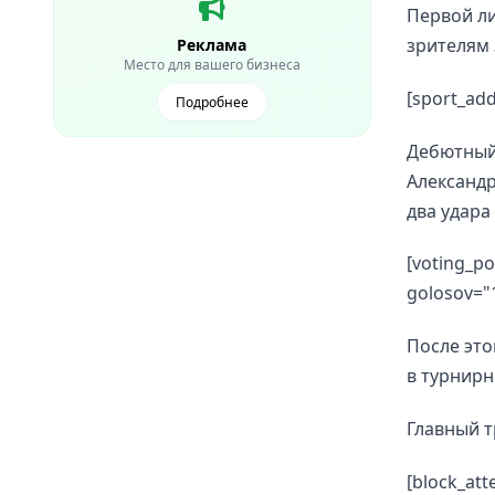
Первой ли
зрителям 
Реклама
Место для вашего бизнеса
[sport_add
Подробнее
Дебютный 
Александр
два удара 
[voting_p
golosov="
После это
в турнирн
Главный 
[block_at