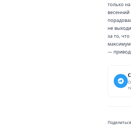
только на
весенний 
порадовал
не выходи
за то, чт
максимум»
— приводи
С
О
т
Поделиться