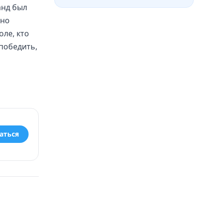
анд был
ьно
оле, кто
 победить,
аться