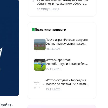
3
обвиняют в незаконном обороте
наркотиков
46 минут назад
Похожие новости
После игры «Ротора» запустят
бесплатные электрички до
Волжского и Шпалопропитки
20.04.2026
«Ротор» проиграл
«Челябинску» и остался без
главного тренера
25.11.2025
«Ротор» уступил «Торпедо» в
Москве со счётом 0:2 в матче
Первой лиги
15.11.2025
Мелбет-