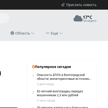
Прислать новость
17°C
пасмурно
й
Область
Еще
Популярное сегодня
а
Опасность БПЛА в Волгоградской
1
области: мониторинговые источники
сообщают о пролетах беспилотников
2 дня назад
82-летний волгоградец передал
2
мошенникам 2,3 млн рублей
2 часа назад
30-летнюю жительницу Камышина