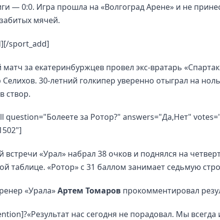
ги — 0:0. Игра прошла на «Волгоград Арене» и не прине
забитых мячей.
][/sport_add]
матч за екатеринбуржцев провел экс-вратарь «Спартак
 Селихов. 30-летний голкипер уверенно отыграл на ноль
в створ.
oll question="Болеете за Ротор?" answers="Да,Нет" votes=
1502"]
й встречи «Урал» набрал 38 очков и поднялся на четвер
ой таблице. «Ротор» с 31 баллом занимает седьмую стро
тренер «Урала»
Артем Томаров
прокомментировал резул
tention]?«Результат нас сегодня не порадовал. Мы всегда