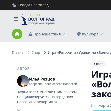
Погода Волгоград
Происшествия
Культура
Главная
Спорт
Игра «Ротора» и «Урала» на «Волго
Спорт
АВТОР
Игр
Илья Резцов
«Во
Корреспондент отдела новостей
зак
Журналист с многолетним опытом.
Специализируется на городских
новостях и репортажах.
4 марта 