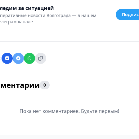
ледим за ситуацией
Подпис
перативные новости Волгограда — в нашем
елеграм-канале
:
ментарии
0
Пока нет комментариев. Будьте первым!