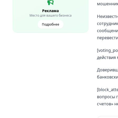
мошенник
Реклама
Место для вашего бизнеса
Неизвестн
сотрудник
Подробнее
сообщени
перевести
[voting_p
действия 
Доверивш
банковски
[block_att
вопросы п
счетов» не