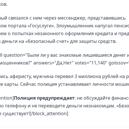
ов.
ый связался с ним через мессенджер, представившись
ом портала «Госуслуги». Злоумышленник напугал пенси
ем о попытках незаконного оформления кредита и пре
 деньги на «безопасный счет» для защиты средств.
oll question="Были ли у вас знакомые лишившиеся денег и
мошенников?" answers="Да,Нет" votes="11,140" golosov=
ись аферисту, мужчина перевел 3 миллиона рублей на 
е карты. Сейчас полиция устанавливает личности моше
ention]
Полиция предупреждает
: не обсуждайте финан
о телефону и не переводите деньги незнакомцам. «Без
 существует![/block_attention]