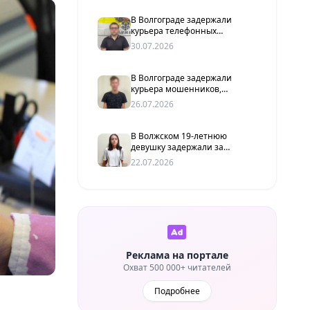
В Волгограде задержали
курьера телефонных
мошенников, похитившего у
30.07.2026
пенсионерки более 2 млн
рублей
В Волгограде задержали
курьера мошенников,
забравшего у женщины 1,4
26.07.2026
млн рублей
В Волжском 19-летнюю
девушку задержали за
передачу банковских карт
22.07.2026
мошенникам
Реклама на портале
Охват 500 000+ читателей
Подробнее