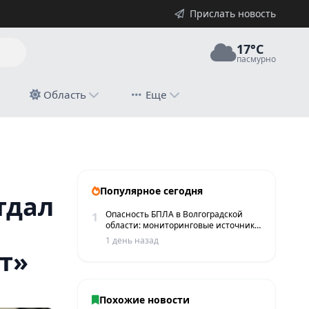
Прислать новость
17°C
пасмурно
й
Область
Еще
Популярное сегодня
тдал
Опасность БПЛА в Волгоградской
1
области: мониторинговые источники
сообщают о пролетах беспилотников
1 день назад
т»
Похожие новости