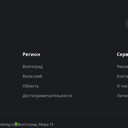
Регион
Сер
Волгоград
Рекл
Волжский
Конт
Область
О нас
Достопримечательности
Личн
stivlg.ru
Волгоград, Мира 15