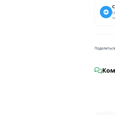
С
О
т
Поделиться
Ком