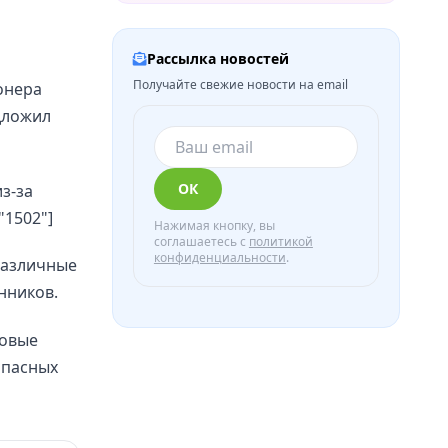
Рассылка новостей
Получайте свежие новости на email
онера
дложил
ОК
з-за
"1502"]
Нажимая кнопку, вы
соглашаетесь с
политикой
конфиденциальности
.
различные
нников.
совые
опасных