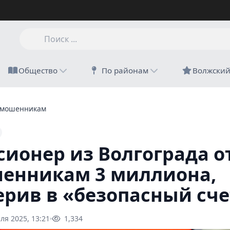
Общество
По районам
Волжски
 мошенникам 3 миллиона, поверив в «безопасный счет»
сионер из Волгограда о
енникам 3 миллиона,
ерив в «безопасный сче
ля 2025, 13:21
1,334