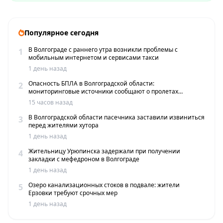
Популярное сегодня
В Волгограде с раннего утра возникли проблемы с
1
мобильным интернетом и сервисами такси
1 день назад
Опасность БПЛА в Волгоградской области:
2
мониторинговые источники сообщают о пролетах
беспилотников
15 часов назад
В Волгоградской области пасечника заставили извиниться
3
перед жителями хутора
1 день назад
Жительницу Урюпинска задержали при получении
4
закладки с мефедроном в Волгограде
1 день назад
Озеро канализационных стоков в подвале: жители
5
Ерзовки требуют срочных мер
1 день назад