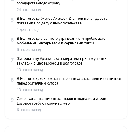
государственную охрану
24 часа назад
В Волгограде блогер Алексей Ульянов начал давать
5
показания по делу о вымогательстве
1 день назад
В Волгограде с раннего утра возникли проблемы с
6
мобильным интернетом и сервисами такси
6 часов назад
Жительницу Урюпинска задержали при получении
7
закладки с мефедроном в Волгограде
13 часов назад
В Волгоградской области пасечника заставили извиниться
8
перед жителями хутора
13 часов назад
Озеро канализационных стоков в подвале: жители
9
Ерзовки требуют срочных мер
6 часов назад