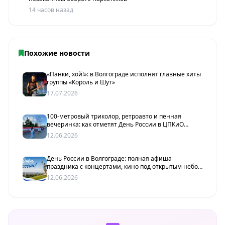
14 часов назад
Похожие новости
«Панки, хой!»: в Волгограде исполнят главные хиты
группы «Король и Шут»
17.07.2026
100-метровый триколор, ретроавто и пенная
вечеринка: как отметят День России в ЦПКиО
Волгограда
12.06.2026
День России в Волгограде: полная афиша
праздника с концертами, кино под открытым небом
и 100-метровым флагом
12.06.2026