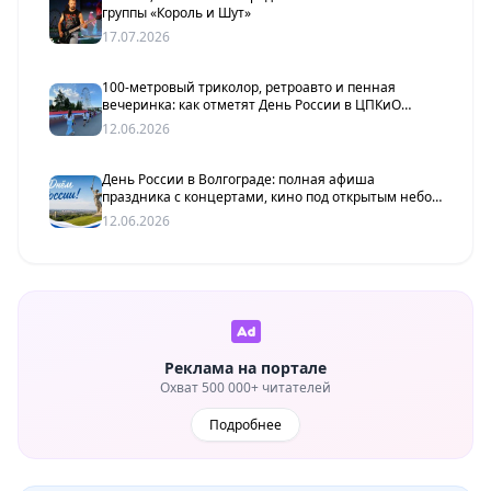
группы «Король и Шут»
17.07.2026
100-метровый триколор, ретроавто и пенная
вечеринка: как отметят День России в ЦПКиО
Волгограда
12.06.2026
День России в Волгограде: полная афиша
праздника с концертами, кино под открытым небом
и 100-метровым флагом
12.06.2026
Реклама на портале
Охват 500 000+ читателей
Подробнее