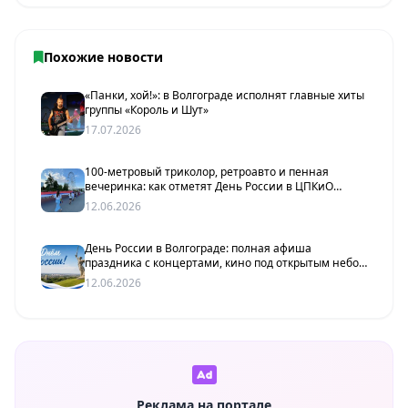
Похожие новости
«Панки, хой!»: в Волгограде исполнят главные хиты
группы «Король и Шут»
17.07.2026
100-метровый триколор, ретроавто и пенная
вечеринка: как отметят День России в ЦПКиО
Волгограда
12.06.2026
День России в Волгограде: полная афиша
праздника с концертами, кино под открытым небом
и 100-метровым флагом
12.06.2026
Реклама на портале