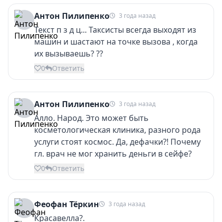
Антон Пилипенко
3 года назад
Текст п з д ц... Таксисты всегда выходят из
машин и шастают на точке вызова , когда
их вызываешь? ??
0
Ответить
Антон Пилипенко
3 года назад
Алло. Народ. Это может быть
косметологическая клиника, разного рода
услуги стоят космос. Да, дефачки?! Почему
гл. врач не мог хранить деньги в сейфе?
0
Ответить
Феофан Тёркин
3 года назад
Красавелла?.