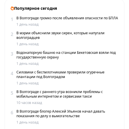
Популярное сегодня
В Волгограде громко после объявления опасности по БПЛА
1
1 день назад
В мэрии объяснили звуки сирен, которые напугали
2
волгоградцев
1 день назад
Водонапорную башню на станции Бекетовская взяли под
3
государственную охрану
1 день назад
Силовики с беспилотниками проверили огуречные
4
плантации под Волгоградом
1 день назад
В Волгограде с раннего утра возникли проблемы с
5
мобильным интернетом и сервисами такси
10 часов назад
В Волгограде блогер Алексей Ульянов начал давать
6
показания по делу о вымогательстве
1 день назад