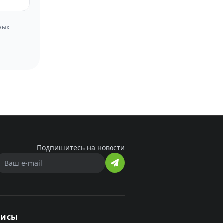
ных
Подпишитесь на новости
висы