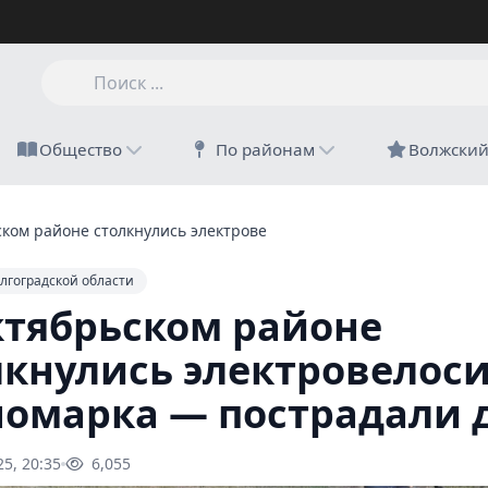
Общество
По районам
Волжски
ском районе столкнулись электровелосипед и иномарка — пост
лгоградской области
ктябрьском районе
лкнулись электровелос
номарка — пострадали 
25, 20:35
6,055