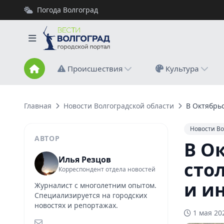
Погода Волгоград
Происшествия
Культура
Главная
Новости Волгоградской области
В Октябрь
Новости Во
АВТОР
В О
Илья Резцов
сто
Корреспондент отдела новостей
и и
Журналист с многолетним опытом.
Специализируется на городских
новостях и репортажах.
1 мая 20