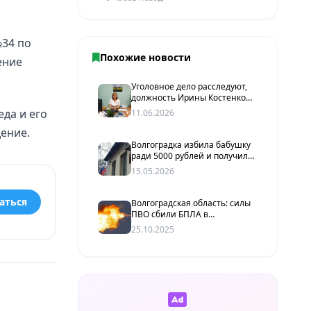
№34 по
Похожие новости
ение
Уголовное дело расследуют,
должность Ирины Костенко
сохранена: что происходит в
да и его
11.06.2026
Октябрьской ЦРБ
ение.
Волгоградка избила бабушку
ради 5000 рублей и получила
срок
15.05.2026
аться
Волгоградская область: силы
ПВО сбили БПЛА в
Красноармейском районе,
25.10.2025
новые пролёты
зафиксированы в
Октябрьском