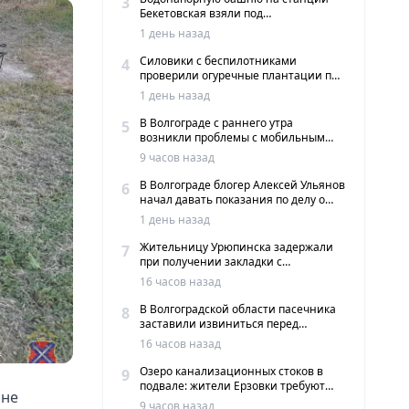
3
Бекетовская взяли под
государственную охрану
1 день назад
Силовики с беспилотниками
4
проверили огуречные плантации под
Волгоградом
1 день назад
В Волгограде с раннего утра
5
возникли проблемы с мобильным
интернетом и сервисами такси
9 часов назад
В Волгограде блогер Алексей Ульянов
6
начал давать показания по делу о
вымогательстве
1 день назад
Жительницу Урюпинска задержали
7
при получении закладки с
мефедроном в Волгограде
16 часов назад
В Волгоградской области пасечника
8
заставили извиниться перед
жителями хутора
16 часов назад
Озеро канализационных стоков в
9
подвале: жители Ерзовки требуют
оне
срочных мер
9 часов назад