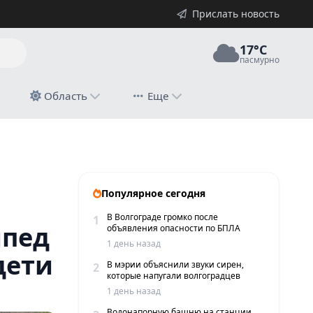
Прислать новость
17°C
пасмурно
й
Область
Еще
радали дети
Популярное сегодня
В Волгограде громко после
1
ипед
объявления опасности по БПЛА
1 день назад
дети
В мэрии объяснили звуки сирен,
2
которые напугали волгоградцев
1 день назад
Водонапорную башню на станции