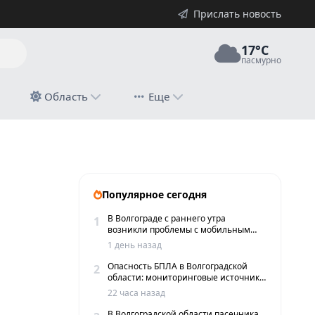
Прислать новость
17°C
пасмурно
й
Область
Еще
градской области
Популярное сегодня
В Волгограде с раннего утра
1
возникли проблемы с мобильным
интернетом и сервисами такси
1 день назад
Опасность БПЛА в Волгоградской
2
области: мониторинговые источники
сообщают о пролетах беспилотников
22 часа назад
В Волгоградской области пасечника