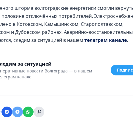
яного шторма волгоградские энергетики смогли вернуть
 половине отключённых потребителей. Электроснабжен
лено в Котовском, Камышинском, Старополтавском,
ском и Дубовском районах. Аварийно-восстановительны
тся, следим за ситуацией в нашем
телеграм канале
.
ледим за ситуацией
Подпис
перативные новости Волгограда — в нашем
елеграм-канале
: