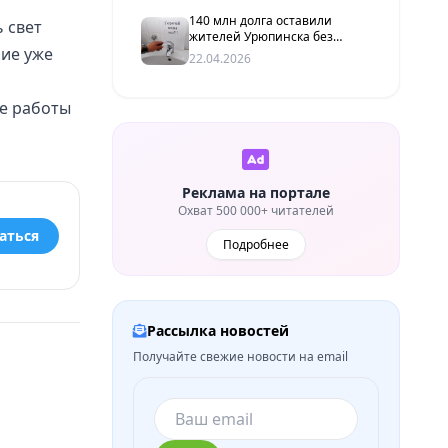
140 млн долга оставили
 свет
жителей Урюпинска без
ие уже
горячей воды
22.04.2026
е работы
Реклама на портале
Охват 500 000+ читателей
аться
Подробнее
Рассылка новостей
Получайте свежие новости на email