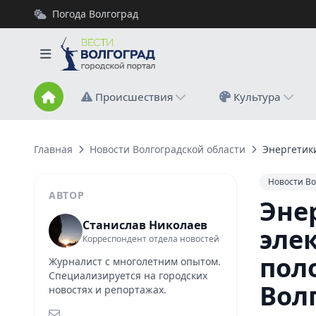
Погода Волгоград
Происшествия
Культура
Главная
Новости Волгоградской области
Энергетик
Новости Во
АВТОР
Эне
Станислав Николаев
эле
Корреспондент отдела новостей
пол
Журналист с многолетним опытом.
Специализируется на городских
Вол
новостях и репортажах.