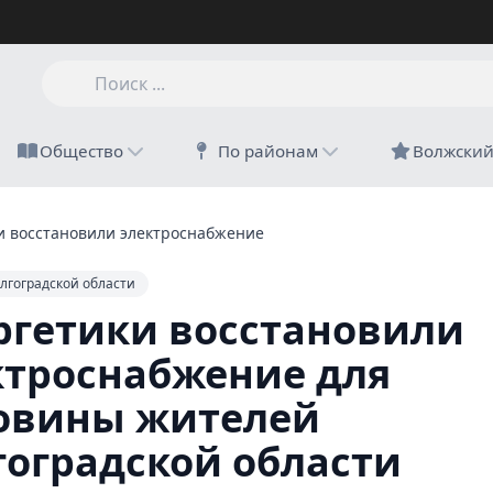
Общество
По районам
Волжски
и восстановили электроснабжение для половины жителей Волго
лгоградской области
ргетики восстановили
ктроснабжение для
овины жителей
гоградской области