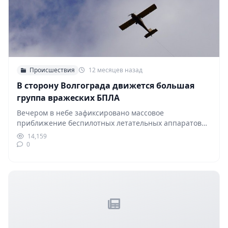
Происшествия
12 месяцев назад
В сторону Волгограда движется большая
группа вражеских БПЛА
Вечером в небе зафиксировано массовое
приближение беспилотных летательных аппаратов
противника в направлении Волгограда. По
14,159
предварительным…
0