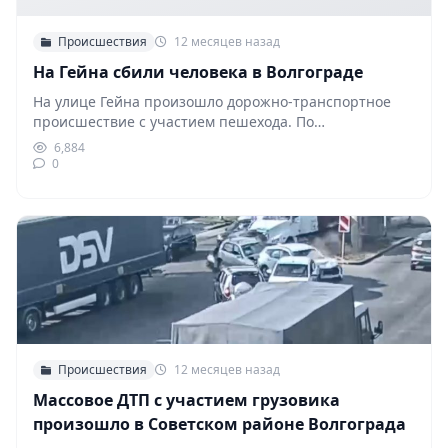
Происшествия
12 месяцев назад
На Гейна сбили человека в Волгограде
На улице Гейна произошло дорожно-транспортное
происшествие с участием пешехода. По
предварительной информации, днём 18 августа…
6,884
0
Происшествия
12 месяцев назад
Массовое ДТП с участием грузовика
произошло в Советском районе Волгограда