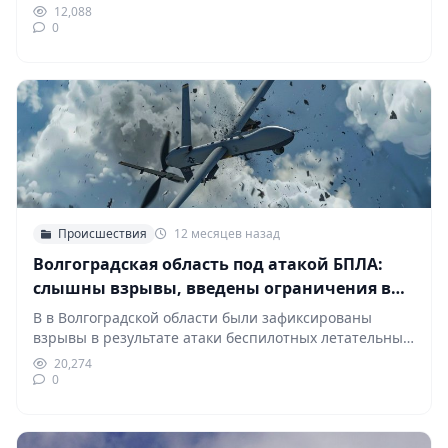
городе и…
12,088
0
Происшествия
12 месяцев назад
Волгоградская область под атакой БПЛА:
слышны взрывы, введены ограничения в
аэропорту
В в Волгоградской области были зафиксированы
взрывы в результате атаки беспилотных летательных
аппаратов. Местные жители…
20,274
0