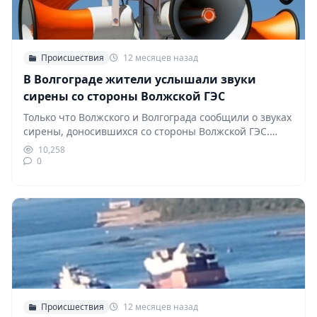
Происшествия
12 месяцев назад
В Волгограде жители услышали звуки
сирены со стороны Волжской ГЭС
Только что Волжского и Волгограда сообщили о звуках
сирены, доносившихся со стороны Волжской ГЭС.
Сигнал…
10,258
0
Происшествия
12 месяцев назад