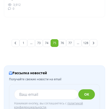
перекрестке столкнулись несколько легковых…
3,912
0
1
…
73
74
75
76
77
…
128
Рассылка новостей
Получайте свежие новости на email
OK
Нажимая кнопку, вы соглашаетесь с
политикой
конфиденциальности
.