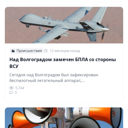
Происшествия
12 месяцев назад
Над Волгоградом замечен БПЛА со стороны
ВСУ
Сегодня над Волгоградом был зафиксирован
беспилотный летательный аппарат,
предположительно принадлежащий ВСУ. По данным
5,744
очевидцев, дрон…
0