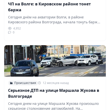
ЧП на Волге: в Кировском районе тонет
баржа
Сегодня днём на акватории Волги, в районе
Кировского района Волгограда, начала тонуть баржа.
По предварительным…
4,952
0
Происшествия
12 месяцев назад
Серьезное ДТП на улице Маршала Жукова в
Волгограде
Сегодня днем на улице Маршала Жукова произошло
серьезное столкновение автомобилей. На