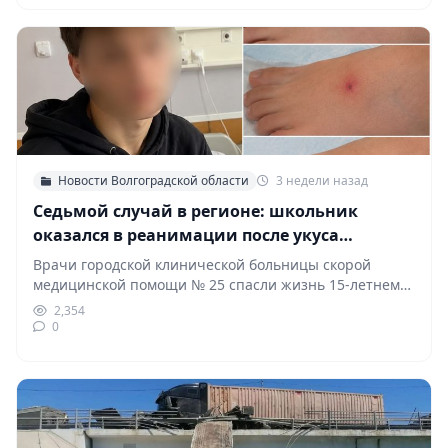
Новости Волгоградской области
3 недели назад
Седьмой случай в регионе: школьник
оказался в реанимации после укуса
ядовитого паука
Врачи городской клинической больницы скорой
медицинской помощи № 25 спасли жизнь 15-летнему
жителю Волгоградской области,…
2,354
0