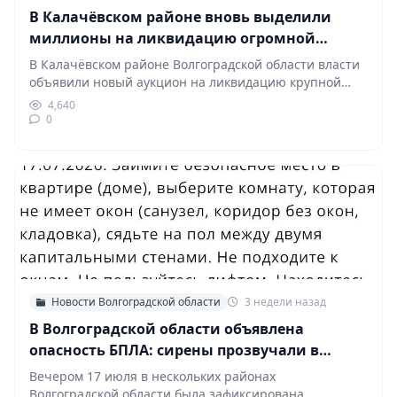
В Калачёвском районе вновь выделили
миллионы на ликвидацию огромной
свалки
В Калачёвском районе Волгоградской области власти
объявили новый аукцион на ликвидацию крупной
нелегальной свалки строительных…
4,640
0
Новости Волгоградской области
3 недели назад
В Волгоградской области объявлена
опасность БПЛА: сирены прозвучали в
Красноармейском районе
Вечером 17 июля в нескольких районах
Волгоградской области была зафиксирована