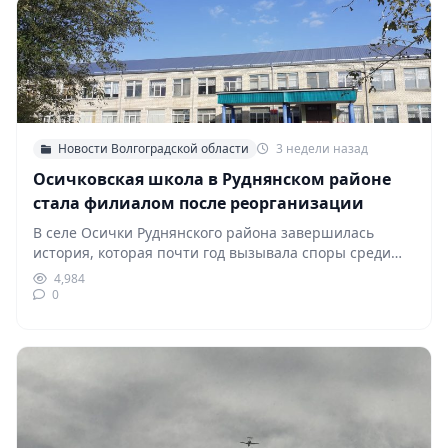
Новости Волгоградской области
3 недели назад
Осичковская школа в Руднянском районе
стала филиалом после реорганизации
В селе Осички Руднянского района завершилась
история, которая почти год вызывала споры среди
местных жителей.…
4,984
0