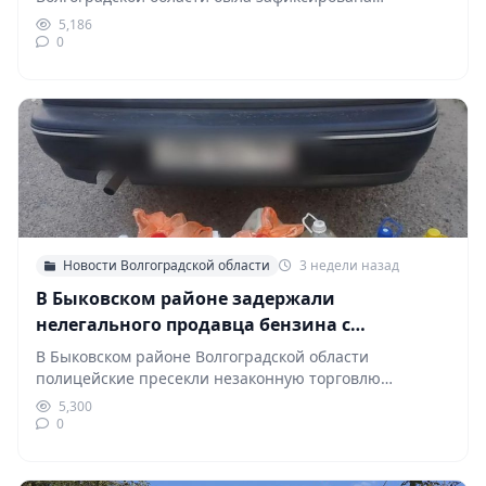
опасность, связанная с беспилотными
5,186
летательными…
0
Новости Волгоградской области
3 недели назад
В Быковском районе задержали
нелегального продавца бензина с
двукратной наценкой
В Быковском районе Волгоградской области
полицейские пресекли незаконную торговлю
топливом. Как сообщили в региональном
5,300
управлении…
0