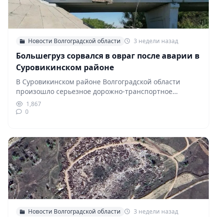
Новости Волгоградской области
3 недели назад
Большегруз сорвался в овраг после аварии в
Суровикинском районе
В Суровикинском районе Волгоградской области
произошло серьезное дорожно-транспортное
происшествие с участием нескольких грузовых
1,867
автомобилей. В…
0
Новости Волгоградской области
3 недели назад