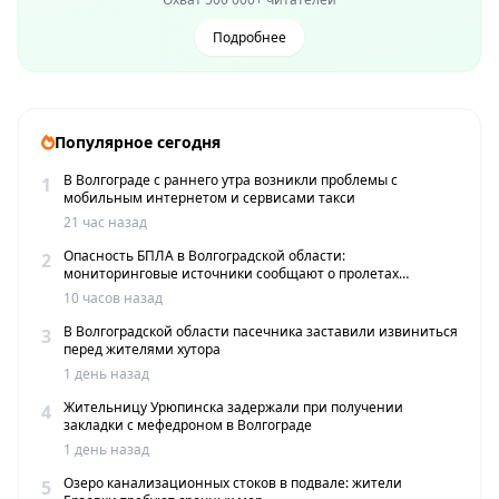
Подробнее
Популярное сегодня
В Волгограде с раннего утра возникли проблемы с
1
мобильным интернетом и сервисами такси
21 час назад
Опасность БПЛА в Волгоградской области:
2
мониторинговые источники сообщают о пролетах
беспилотников
10 часов назад
В Волгоградской области пасечника заставили извиниться
3
перед жителями хутора
1 день назад
Жительницу Урюпинска задержали при получении
4
закладки с мефедроном в Волгограде
1 день назад
Озеро канализационных стоков в подвале: жители
5