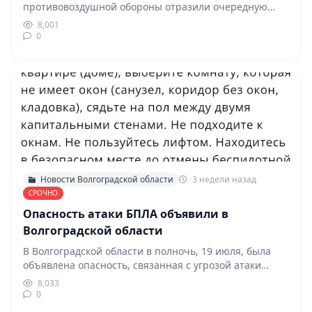
противовоздушной обороны отразили очередную
массированную атаку украинских беспилотников. По…
8,001
0
Новости Волгоградской области
3 недели назад
СРОЧНО
Опасность атаки БПЛА объявили в
Волгоградской области
В Волгоградской области в полночь, 19 июля, была
объявлена опасность, связанная с угрозой атаки
беспилотных…
8,033
0