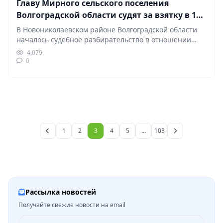
Главу Мирного сельского поселения
Волгоградской области судят за взятку в 12
млн рублей и мошенничество
В Новониколаевском районе Волгоградской области
началось судебное разбирательство в отношении
главы Мирного сельского поселения Артема…
4,079
0
1
2
3
4
5
…
103
Рассылка новостей
Получайте свежие новости на email