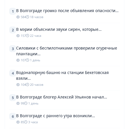
В Волгограде громко после объявления опасности…
1
584
18 часов
В мэрии объяснили звуки сирен, которые…
2
157
22 часа
Силовики с беспилотниками проверили огуречные
3
плантации…
107
1 день
Водонапорную башню на станции Бекетовская
4
взяли…
104
20 часов
В Волгограде блогер Алексей Ульянов начал…
5
99
1 день
В Волгограде с раннего утра возникли…
6
85
3 часа