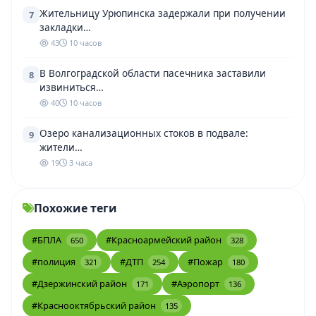
Жительницу Урюпинска задержали при получении
7
закладки…
43
10 часов
В Волгоградской области пасечника заставили
8
извиниться…
40
10 часов
Озеро канализационных стоков в подвале:
9
жители…
19
3 часа
Похожие теги
#БПЛА
#Красноармейский район
650
328
#полиция
#ДТП
#Пожар
321
254
180
#Дзержинский район
#Аэропорт
171
136
#Краснооктябрьский район
135