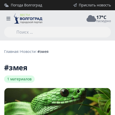
Погода Волгоград
Прислать новость
17°C
пасмурно
Главная
Новости
#змея
#змея
1 материалов