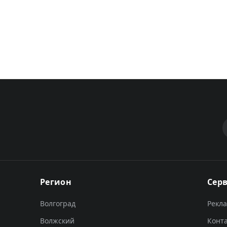
Регион
Сер
Волгоград
Рекл
Волжский
Конт