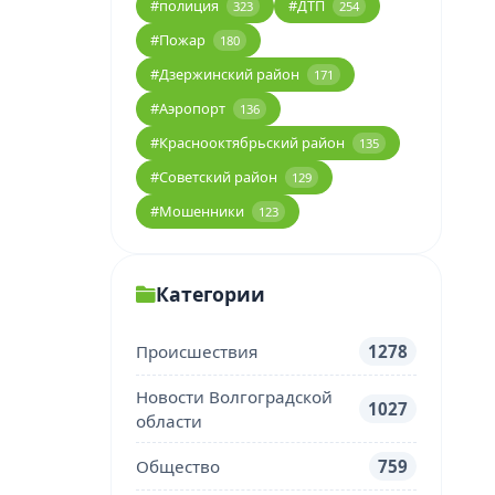
#полиция
#ДТП
323
254
#Пожар
180
#Дзержинский район
171
#Аэропорт
136
#Краснооктябрьский район
135
#Советский район
129
#Мошенники
123
Категории
Происшествия
1278
Новости Волгоградской
1027
области
Общество
759