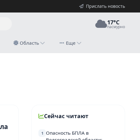
Прислать новость
17°C
пасмурно
й
Область
Еще
Сейчас читают
яла
Опасность БПЛА в
1
Волгоградской области: