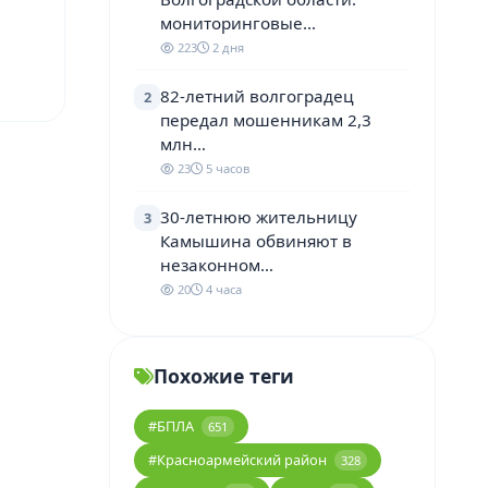
мониторинговые…
223
2 дня
82-летний волгоградец
2
передал мошенникам 2,3
млн…
23
5 часов
30-летнюю жительницу
3
Камышина обвиняют в
незаконном…
20
4 часа
Похожие теги
#БПЛА
651
#Красноармейский район
328