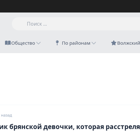
Общество
По районам
Волжски
 назад
к брянской девочки, которая расстрел