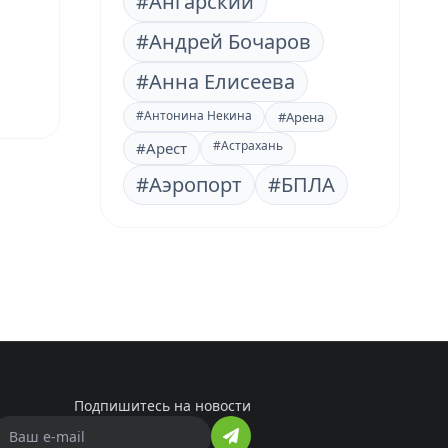
#Ангарский
#Андрей Бочаров
#Анна Елисеева
#Антонина Некина
#Арена
#Астрахань
#Арест
#Аэропорт
#БПЛА
Подпишитесь на новости