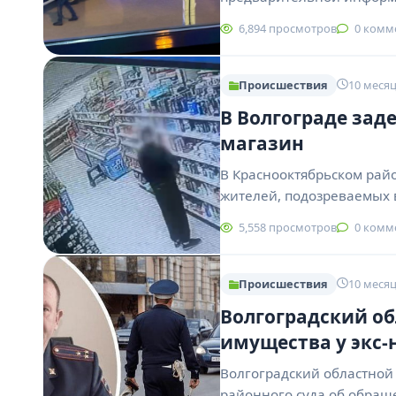
6,894 просмотров
0 комм
Происшествия
10 месяц
В Волгограде зад
магазин
В Краснооктябрьском рай
жителей, подозреваемых в
5,558 просмотров
0 комм
Происшествия
10 месяц
Волгоградский об
имущества у экс
Волгоградский областной
районного суда об обращ