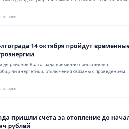
ентариев
олгограда 14 октября пройдут временны
троэнергии
в ряде районов Волгограда временно приостановят
ообщили энергетики, отключения связаны с проведением
ентариев
да пришли счета за отопление до нача
сяч рублей