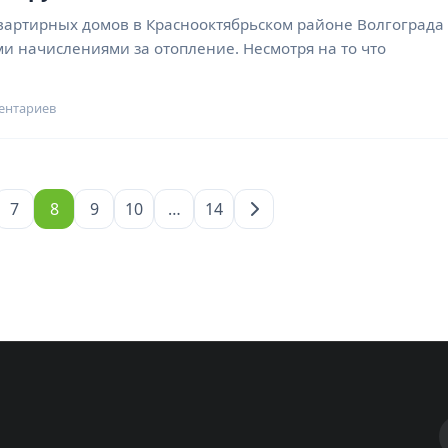
вартирных домов в Краснооктябрьском районе Волгограда
начислениями за отопление. Несмотря на то что
ентариев
7
8
9
10
…
14