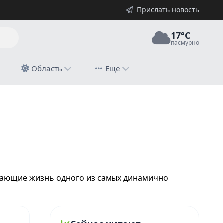
Прислать новость
17°C
пасмурно
й
Область
Еще
ажающие жизнь одного из самых динамично