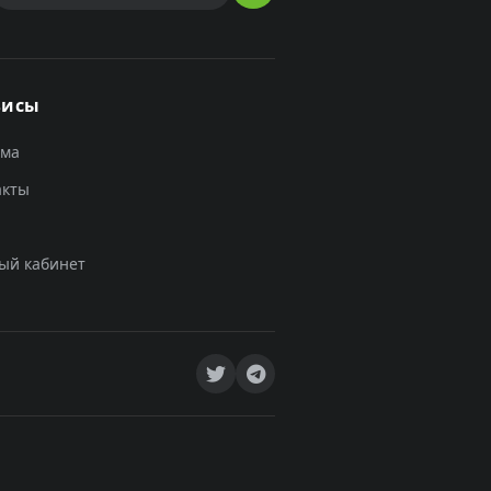
висы
ама
акты
ый кабинет