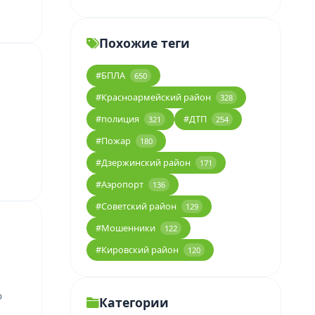
Похожие теги
#БПЛА
650
#Красноармейский район
328
#полиция
#ДТП
321
254
#Пожар
180
#Дзержинский район
171
#Аэропорт
136
#Советский район
129
#Мошенники
122
#Кировский район
120
о
Категории