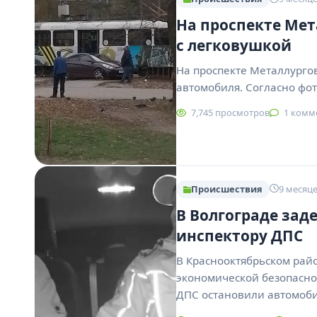
На проспекте Мет
с легковушкой
На проспекте Металлургов
автомобиля. Согласно фот
7,745 просмотров
1 комм
Происшествия
9 месяце
В Волгограде зад
инспектору ДПС
В Краснооктябрьском рай
экономической безопасно
ДПС остановили автомоб