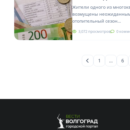
Жители одного из многок
возмущены неожиданными 
отопительный сезон…
3,072 просмотров
0 комм
1
…
6