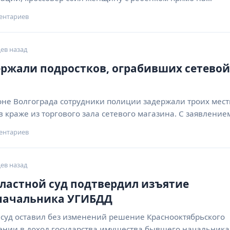
ентариев
ев назад
ержали подростков, ограбивших сетевой
оне Волгограда сотрудники полиции задержали троих мес
 краже из торгового зала сетевого магазина. С заявлени
ентариев
ев назад
ластной суд подтвердил изъятие
-начальника УГИБДД
 суд оставил без изменений решение Краснооктябрьского
ении в доход государства имущества бывшего начальника