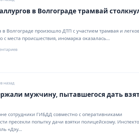
аллургов в Волгограде трамвай столкну
 в Волгограде произошло ДТП с участием трамвая и легко
о с места происшествия, иномарка оказалась…
ентариев
в назад
ержали мужчину, пытавшегося дать взя
оне сотрудники ГИБДД совместно с оперативниками
сти пресекли попытку дачи взятки полицейскому. Инспект
иль «Дэу…