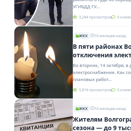
УГИБДД ГУ…
3,294 просмотров
0 комм
ЖКХ
10 месяцев назад
В пяти районах В
отключения элек
Во вторник, 14 октября, 
электроснабжение. Как с
плановых работ…
5,819 просмотров
0 комм
ЖКХ
10 месяцев назад
Жителям Волгогра
сезона — до 9 ты