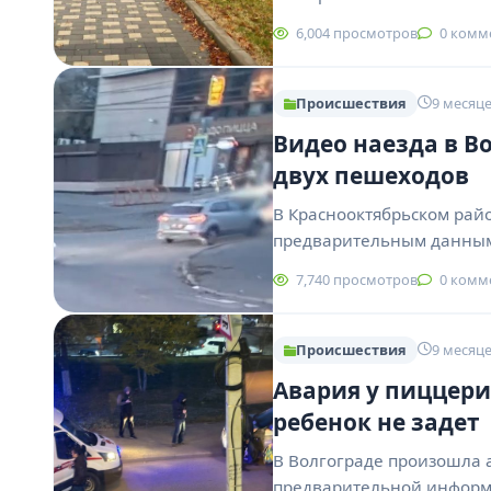
6,004 просмотров
0 комм
Происшествия
9 месяце
Видео наезда в В
двух пешеходов
В Краснооктябрьском рай
предварительным данным,
7,740 просмотров
0 комм
Происшествия
9 месяце
Авария у пиццери
ребенок не задет
В Волгограде произошла 
предварительной информа