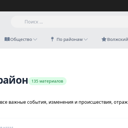
Общество
По районам
Волжски
район
135 материалов
 все важные события, изменения и происшествия, отр
в назад