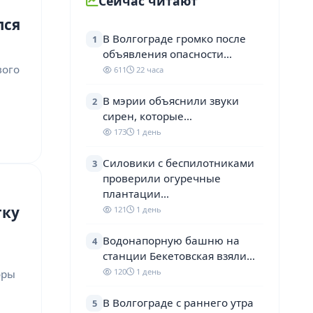
Сейчас читают
лся
В Волгограде громко после
1
объявления опасности…
вого
611
22 часа
В мэрии объяснили звуки
2
сирен, которые…
173
1 день
Силовики с беспилотниками
3
проверили огуречные
плантации…
тку
121
1 день
Водонапорную башню на
4
станции Бекетовская взяли…
120
1 день
оры
В Волгограде с раннего утра
5