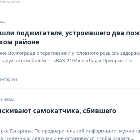
ментариев
зад
шли поджигателя, устроившего два по
ском районе
оне Волгограда оперативники уголовного розыска задерж
е двух автомобилей — «ВАЗ-2104» и «Лады Приоры». По
ентариев
в назад
ыскивают самокатчика, сбившего
рке Гагарина. По предварительной информации, мужчина
а 16-летнюю девушку и не остановился, чтобы оказать…