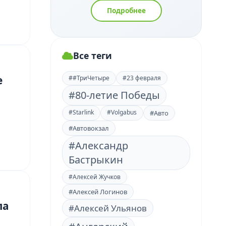
Подробнее
Все теги
е
##ТриЧетыре
#23 февраля
#80-летие Победы
#Starlink
#Volgabus
#Авто
#Автовокзал
#Александр
Бастрыкин
#Алексей Жучков
#Алексей Логинов
ла
#Алексей Ульянов