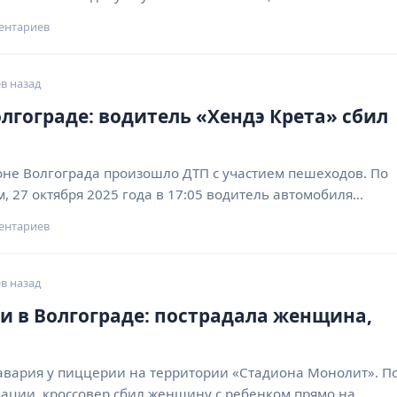
ентариев
в назад
олгограде: водитель «Хендэ Крета» сбил
оне Волгограда произошло ДТП с участием пешеходов. По
 27 октября 2025 года в 17:05 водитель автомобиля…
ентариев
в назад
и в Волгограде: пострадала женщина,
авария у пиццерии на территории «Стадиона Монолит». П
ции, кроссовер сбил женщину с ребенком прямо на…