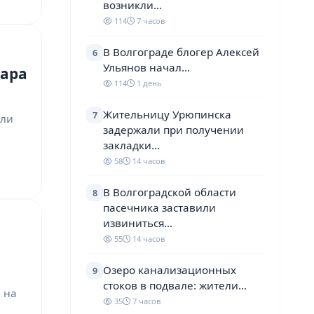
возникли…
114
7 часов
В Волгограде блогер Алексей
6
Ульянов начал…
жара
114
1 день
Жительницу Урюпинска
7
али
задержали при получении
закладки…
58
14 часов
В Волгоградской области
8
пасечника заставили
извиниться…
55
14 часов
Озеро канализационных
9
стоков в подвале: жители…
 на
35
7 часов