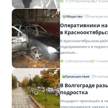
11,574 просмотров
0 ком
Общество
9 месяцев на
Оперативники на
в Краснооктябрь
В Краснооктябрьском рай
подозреваемого в поджог
данным…
5,264 просмотров
0 комм
Происшествия
9 месяце
В Волгограде раз
подростка
Инцидент произошёл в па
электросамокате наехал н