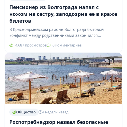
Пенсионер из Волгограда напал с
ножом на сестру, заподозрив ее в краже
билетов
В Красноармейском районе Волгограда бытовой
конфликт между родственниками закончился
поножовщиной. По предварительным данным, 77-
4,687 просмотров
0 комментариев
летний мужчина заподозрил свою сестру в краже…
Общество
4 недели назад
Роспотребнадзор назвал безопасные