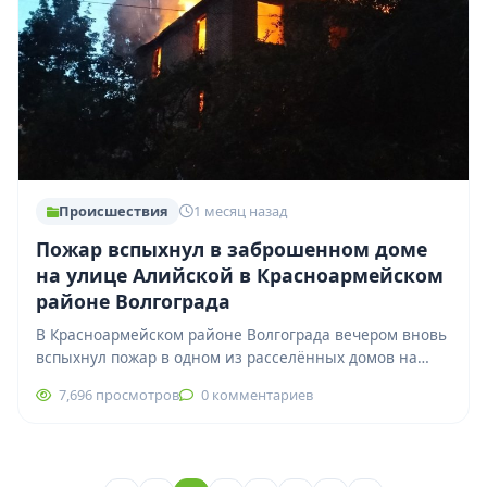
Происшествия
1 месяц назад
Пожар вспыхнул в заброшенном доме
на улице Алийской в Красноармейском
районе Волгограда
В Красноармейском районе Волгограда вечером вновь
вспыхнул пожар в одном из расселённых домов на
улице Алийской. Очевидцы сообщают, что горит…
7,696 просмотров
0 комментариев