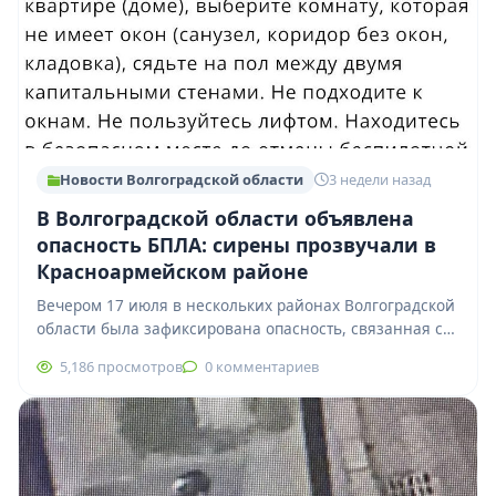
Новости Волгоградской области
3 недели назад
В Волгоградской области объявлена
опасность БПЛА: сирены прозвучали в
Красноармейском районе
Вечером 17 июля в нескольких районах Волгоградской
области была зафиксирована опасность, связанная с
беспилотными летательными аппаратами. По
5,186 просмотров
0 комментариев
сообщениям очевидцев, около…