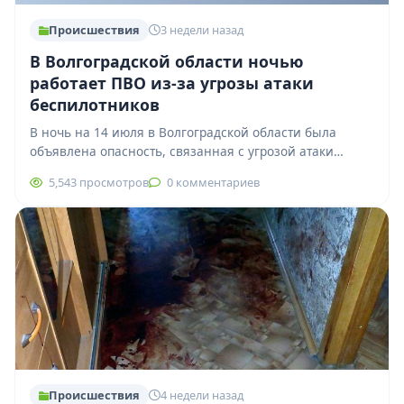
Происшествия
3 недели назад
В Волгоградской области ночью
работает ПВО из-за угрозы атаки
беспилотников
В ночь на 14 июля в Волгоградской области была
объявлена опасность, связанная с угрозой атаки
беспилотных летательных аппаратов. Первое
5,543 просмотров
0 комментариев
предупреждение…
Происшествия
4 недели назад