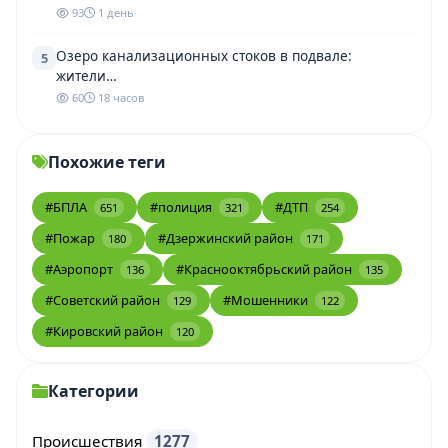
93
1 день
Озеро канализационных стоков в подвале:
5
жители…
60
18 часов
Похожие теги
#БПЛА
#полиция
#ДТП
651
321
254
#Пожар
#Дзержинский район
180
171
#Аэропорт
#Краснооктябрьский район
136
135
#Советский район
#Мошенники
129
122
#Кировский район
120
Категории
Происшествия
1277