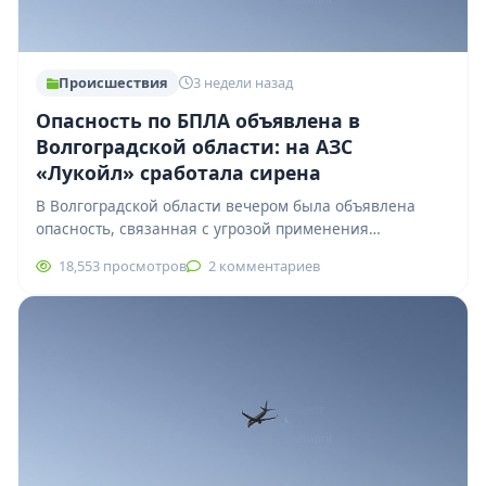
Происшествия
3 недели назад
Опасность по БПЛА объявлена в
Волгоградской области: на АЗС
«Лукойл» сработала сирена
В Волгоградской области вечером была объявлена
опасность, связанная с угрозой применения
беспилотных летательных аппаратов. По данным
18,553 просмотров
2 комментариев
мониторинговых ресурсов, БПЛА продолжают…