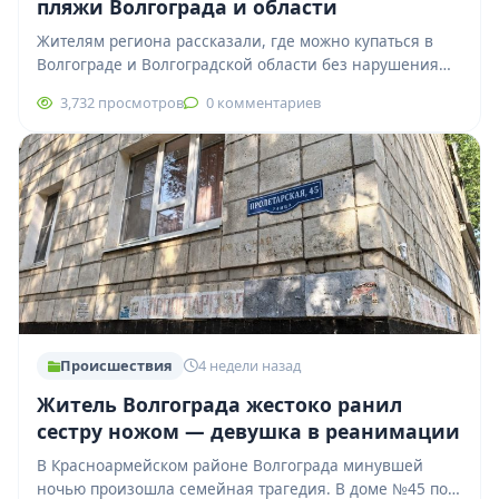
пляжи Волгограда и области
Жителям региона рассказали, где можно купаться в
Волгограде и Волгоградской области без нарушения
санитарных требований. Роспотребнадзор
3,732 просмотров
0 комментариев
опубликовал промежуточные результаты проверки…
Происшествия
4 недели назад
Житель Волгограда жестоко ранил
сестру ножом — девушка в реанимации
В Красноармейском районе Волгограда минувшей
ночью произошла семейная трагедия. В доме №45 по