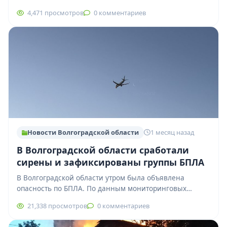
улице Пролетарской бытовой конфликт между
4,471 просмотров
0 комментариев
родственниками закончился…
Новости Волгоградской области
1 месяц назад
В Волгоградской области сработали
сирены и зафиксированы группы БПЛА
В Волгоградской области утром была объявлена
опасность по БПЛА. По данным мониторинговых
ресурсов, беспилотные летательные аппараты
21,338 просмотров
0 комментариев
фиксируются сразу в нескольких…