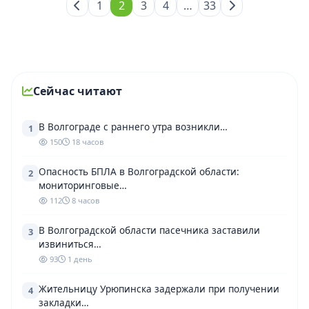
1
2
3
4
…
33
Сейчас читают
В Волгограде с раннего утра возникли…
1
150
18 часов
Опасность БПЛА в Волгоградской области:
2
мониторинговые…
112
8 часов
В Волгоградской области пасечника заставили
3
извиниться…
93
1 день
Жительницу Урюпинска задержали при получении
4
закладки…