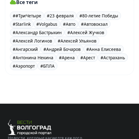
Все теги
##ТриЧетыре
#23 февраля
#80-летие Победы
#Starlink
#Volgabus
#Авто
#Автовокзал
#Александр Бастрыкин
#Алексей Жучков
#Алексей Логинов
#Алексей Ульянов
#Ангарский
#Андрей Бочаров
#Анна Елисеева
#Антонина Некина
#Арена
#Арест
#Астрахань
#Аэропорт
#БПЛА
Новости, которые касаются каждого