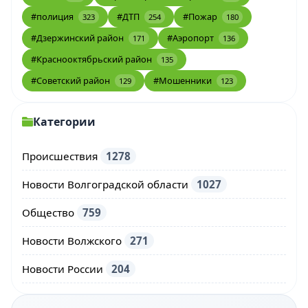
#полиция
#ДТП
#Пожар
323
254
180
#Дзержинский район
#Аэропорт
171
136
#Краснооктябрьский район
135
#Советский район
#Мошенники
129
123
Категории
Происшествия
1278
Новости Волгоградской области
1027
Общество
759
Новости Волжского
271
Новости России
204