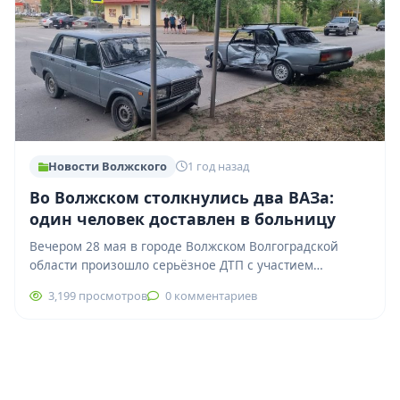
Новости Волжского
1 год назад
Во Волжском столкнулись два ВАЗа:
один человек доставлен в больницу
Вечером 28 мая в городе Волжском Волгоградской
области произошло серьёзное ДТП с участием
отечественных автомобилей. По предварительной
3,199 просмотров
0 комментариев
информации, около 17:05…