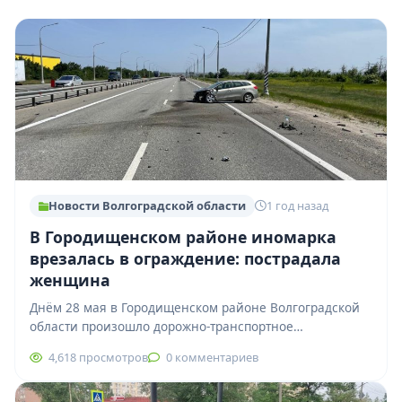
Новости Волгоградской области
1 год назад
В Городищенском районе иномарка
врезалась в ограждение: пострадала
женщина
Днём 28 мая в Городищенском районе Волгоградской
области произошло дорожно-транспортное
происшествие с участием иномарки. По
4,618 просмотров
0 комментариев
предварительной информации, около 13:35 на…