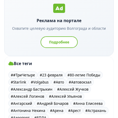
Реклама на портале
Охватите целевую аудиторию Волгограда и области
Подробнее
Все теги
##ТриЧетыре
#23 февраля
#80-летие Победы
#Starlink
#Volgabus
#Авто
#Автовокзал
#Александр Бастрыкин
#Алексей Жучков
#Алексей Логинов
#Алексей Ульянов
#Ангарский
#Андрей Бочаров
#Анна Елисеева
#Антонина Некина
#Арена
#Арест
#Астрахань
#Аэропорт
#БПЛА