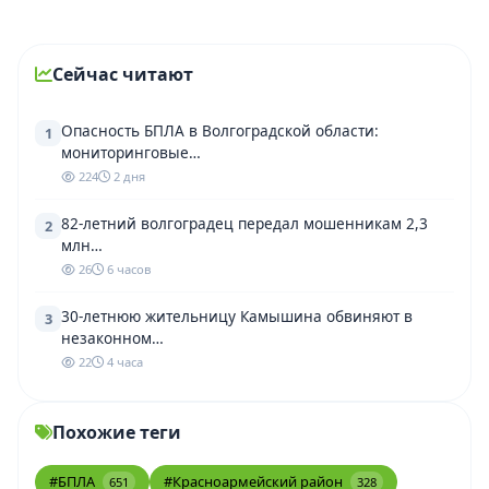
Сейчас читают
Опасность БПЛА в Волгоградской области:
1
мониторинговые…
224
2 дня
82-летний волгоградец передал мошенникам 2,3
2
млн…
26
6 часов
30-летнюю жительницу Камышина обвиняют в
3
незаконном…
22
4 часа
Похожие теги
#БПЛА
#Красноармейский район
651
328